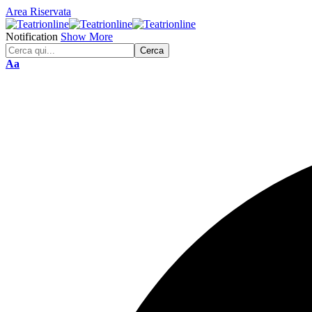
Area Riservata
Notification
Show More
Font
Aa
Resizer