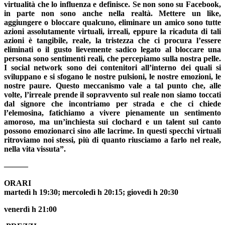
virtualità che lo influenza e definisce. Se non sono su Facebook,
in parte non sono anche nella realtà. Mettere un like,
aggiungere o bloccare qualcuno, eliminare un amico sono tutte
azioni assolutamente virtuali, irreali, eppure la ricaduta di tali
azioni è tangibile, reale, la tristezza che ci procura l’essere
eliminati o il gusto lievemente sadico legato al bloccare una
persona sono sentimenti reali, che percepiamo sulla nostra pelle.
I
social network
sono dei contenitori all’interno dei quali si
sviluppano e si sfogano le nostre pulsioni
, le nostre emozioni, le
nostre paure. Questo meccanismo vale a tal punto che, alle
volte,
l’irreale prende il sopravvento sul reale
non siamo toccati
dal signore che incontriamo per strada e che ci chiede
l’elemosina, fatichiamo a vivere pienamente un sentimento
amoroso, ma un’inchiesta sui clochard e un talent sul canto
possono emozionarci sino alle lacrime. In questi specchi virtuali
ritroviamo noi stessi, più di quanto riusciamo a farlo nel reale,
nella vita vissuta”.
———
ORARI
martedì h 19:30; mercoledì h 20:15; giovedì h 20:30
venerdì h 21:00