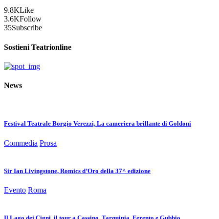
9.8K
Like
3.6K
Follow
35
Subscribe
Sostieni Teatrionline
News
Festival Teatrale Borgio Verezzi, La cameriera brillante di Goldoni
Commedia
Prosa
Sir Ian Livingstone, Romics d’Oro della 37^ edizione
Evento
Roma
Il Lago dei Cigni, il tour a Cassino, Tarquinia, Ferento e Gubbio