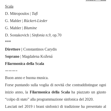
Scala
D. Mitropoulos |
Tafì
G. Mahler |
Rückert-Lieder
G. Mahler
|
Blumine
D. Sostakovich
|
Sinfonia n.9,
op.70
***
Direttore |
Constantinos Carydis
Soprano
| Magdalena Ko
ž
ená
Filarmonica della Scala
———-
Buon anno e buona musica.
Forse puntando sulla voglia di novità che contraddistingue ogni
inizio anno, la
Filarmonica della Scala
ha piazzato un giusto
“colpo di stato” alla programmazione sinfonica del 2020.
Lasciati nel 2019 i brani sinfonici di tradizione ha presentato al