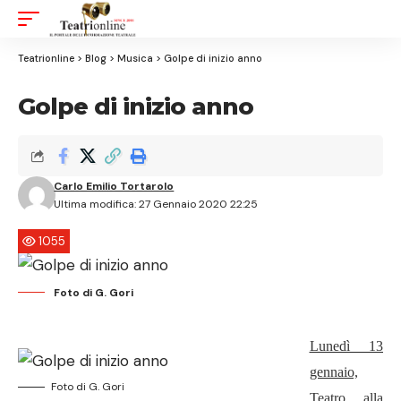
Aa
Font
Resizer
Teatrionline
>
Blog
>
Musica
>
Golpe di inizio anno
Golpe di inizio anno
Carlo Emilio Tortarolo
Ultima modifica: 27 Gennaio 2020 22:25
1055
Foto di G. Gori
Lunedì 13
gennaio,
Foto di G. Gori
Teatro alla