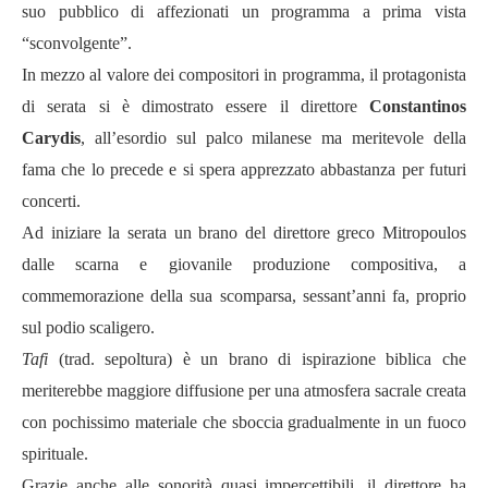
suo pubblico di affezionati un programma a prima vista
“sconvolgente”.
In mezzo al valore dei compositori in programma, il protagonista
di serata si è dimostrato essere il direttore
Constantinos
Carydis
, all’esordio sul palco milanese ma meritevole della
fama che lo precede e si spera apprezzato abbastanza per futuri
concerti.
Ad iniziare la serata un brano del direttore greco Mitropoulos
dalle scarna e giovanile produzione compositiva, a
commemorazione della sua scomparsa, sessant’anni fa, proprio
sul podio scaligero.
Tafi
(trad. sepoltura) è un brano di ispirazione biblica che
meriterebbe maggiore diffusione per una atmosfera sacrale creata
con pochissimo materiale che sboccia gradualmente in un fuoco
spirituale.
Grazie anche alle sonorità quasi impercettibili, il direttore ha