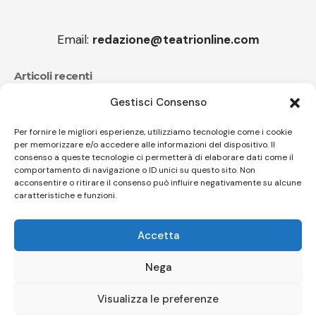
Email:
redazione@teatrionline.com
Articoli recenti
Gestisci Consenso
“Color fest” torna in Calabria
Festa nazionale dello Stocco, il 10 agosto c’è Fabrizio
Per fornire le migliori esperienze, utilizziamo tecnologie come i cookie
per memorizzare e/o accedere alle informazioni del dispositivo. Il
Moro
consenso a queste tecnologie ci permetterà di elaborare dati come il
comportamento di navigazione o ID unici su questo sito. Non
acconsentire o ritirare il consenso può influire negativamente su alcune
caratteristiche e funzioni.
Follow US
Accetta
© A.C.I.D.I. Associazione Culturale Informazione Diffusione Innovazione
APS - Codice Fiscale 94310120483 - Via Jacopo Nardi 21 - 50132
Nega
Firenze - SEO BY SIMONE ROMPIETTI SR WEB
Visualizza le preferenze
Le tue preferenze relative alla privacy