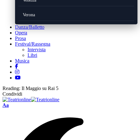
Venezia
Verona
Danza/Balletto
Opera
Prosa
Festival/Rassegna
Intervista
Libri
Musica
Reading:
Il Maggio su Rai 5
Condividi
Font
Aa
Resizer