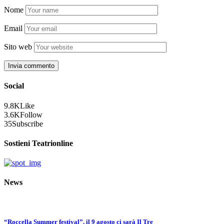
Nome
Email
Sito web
Social
9.8K
Like
3.6K
Follow
35
Subscribe
Sostieni Teatrionline
News
“Roccella Summer festival”, il 9 agosto ci sarà Il Tre