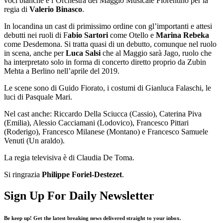
voci bianche e l’Orchestra del Maggio Musicale Fiorentino per la
regia di
Valerio Binasco
.
In locandina un cast di primissimo ordine con gl’importanti e attesi
debutti nei ruoli di F
abio Sartori
come Otello e
Marina Rebeka
come Desdemona. Si tratta quasi di un debutto, comunque nel ruolo
in scena, anche per
Luca Salsi
che al Maggio sarà Jago, ruolo che
ha interpretato solo in forma di concerto diretto proprio da Zubin
Mehta a Berlino nell’aprile del 2019.
Le scene sono di Guido Fiorato, i costumi di Gianluca Falaschi, le
luci di Pasquale Mari.
Nel cast anche: Riccardo Della Sciucca (Cassio), Caterina Piva
(Emilia), Alessio Cacciamani (Lodovico), Francesco Pittari
(Roderigo), Francesco Milanese (Montano) e Francesco Samuele
Venuti (Un araldo).
La regia televisiva è di Claudia De Toma.
Si ringrazia
Philippe Foriel-Destezet
.
Sign Up For Daily Newsletter
Be keep up! Get the latest breaking news delivered straight to your inbox.