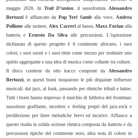
maggio 2020. In
Trait D’union
, il sassofonista
Alessandro
Bertozzi
è affiancato da
Pap Yeri Samb
alla voce,
Andrea
Pollione
alle tastiere,
Alex Carreri
al basso,
Maxx Furian
alla
batteria e
Ernesto Da Silva
alle percussioni. L’ispirazione
dichiarata di questo progetto è il continente africano, i suoi
colori, i suoi suoni e i suoi ritmi come mezzo per restituire uno
spirito aggregante e una idea di musica come collante tra culture.
Il disco contiene da otto tracce composte da
Alessandro
Bertozzi
,
in questi brani traspaiono le più disparate influenze
musicali: dal jazz, al funk, passando per ritmiche tribali e latine.
Tutti i brani hanno impresso il marchio di fabbrica del frontman:
sassofono graffiante, incedere e feeling propri del jazz-rock e
predilezione per linee melodiche brevi ed incisive. Affianco a
questo risalta la solida sezione ritmica composta da batteria e da
percussioni tipiche del continente nero, altra nota di colore in