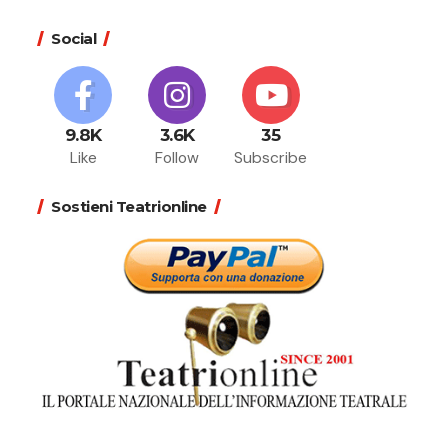
Social
9.8K
3.6K
35
Like
Follow
Subscribe
Sostieni Teatrionline