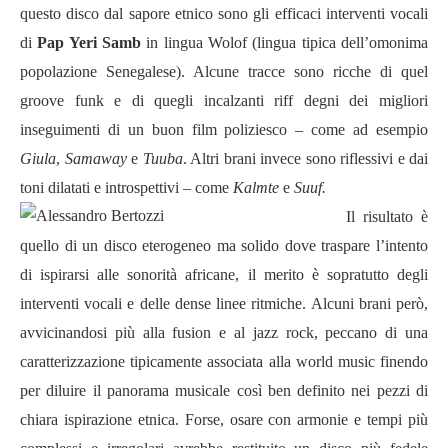
questo disco dal sapore etnico sono gli efficaci interventi vocali
di
Pap Yeri Samb
in lingua Wolof (lingua tipica dell’omonima
popolazione Senegalese). Alcune tracce sono ricche di quel
groove funk e di quegli incalzanti riff degni dei migliori
inseguimenti di un buon film poliziesco – come ad esempio
Giula
,
Samaway
e
Tuuba
. Altri brani invece sono riflessivi e dai
toni dilatati e introspettivi – come
Kalmte
e
Suuf
.
Il risultato è
quello di un disco eterogeneo ma solido dove traspare l’intento
di ispirarsi alle sonorità africane, il merito è sopratutto degli
interventi vocali e delle dense linee ritmiche. Alcuni brani però,
avvicinandosi più alla fusion e al jazz rock, peccano di una
caratterizzazione tipicamente associata alla world music finendo
per diluire il panorama musicale così ben definito nei pezzi di
chiara ispirazione etnica. Forse, osare con armonie e tempi più