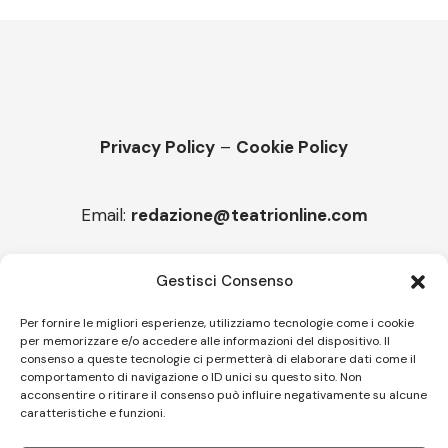
Privacy Policy
–
Cookie Policy
Email:
redazione@teatrionline.com
Articoli recenti
Gestisci Consenso
Montello è Jazz. Leszek Kułakowski a Montebelluna
Per fornire le migliori esperienze, utilizziamo tecnologie come i cookie
per memorizzare e/o accedere alle informazioni del dispositivo. Il
“Cico festival! Oltre 1500 spettatori a Filadelfia
consenso a queste tecnologie ci permetterà di elaborare dati come il
comportamento di navigazione o ID unici su questo sito. Non
acconsentire o ritirare il consenso può influire negativamente su alcune
caratteristiche e funzioni.
Follow US