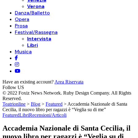
Verona
Danza/Balletto
Opera
Prosa
Festival/Rassegna
Intervista
Libri
Musica
Have an existing account?
Area Riservata
Follow US
© 2022 Foxiz News Network. Ruby Design Company. All Rights
Reserved.
Teatrionline
>
Blog
>
Featured
>
Accademia Nazionale di Santa
Cecilia, il nuovo libro per ragazzi è “Veglia su di me”
Featured
Libri
Recensioni/Articoli
Accademia Nazionale di Santa Cecilia, il
nuovo libro per ragazzi è “Veglia su di