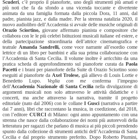
Scuderi
, c’è proprio il pianoforte, uno degli strumenti più amati e
più noti che fa da sfondo a una vicenda toccante e divertente
animata da una famiglia formata dalla piccola Dora, 11 anni, dal
padre, pianista jazz, e dalla madre. Per la strenna natalizia 2020, il
nuovo audiolibro dell’Accademia si avvale delle musiche originali di
Orazio Sciortino,
giovane affermato pianista e compositore che
collabora con le le più celebri Istituzioni musicali italiane ed estere, e
della partecipazione straordinaria dell’attrice cinematografica e
teatrale
Amanda Sandrelli,
come voce narrante all’esordio come
lettrice di un libro per bambini e alla sua prima collaborazione con
l’Accademia di Santa Cecilia. Il volume inoltre è arricchito da una
pratica scheda di approfondimento sul pianoforte curata da
Paola
Pacetti
e i brani per pianoforte della Suite di Orazio Sciortino sono
eseguiti al pianoforte da
Axel Trolese,
già allievo di Louis Lortie e
Benedetto Lupo.
Veglia con me
conferma l’impegno
dell’
Accademia Nazionale di Santa Cecilia
nella divulgazione di
argomenti musicali non solo attraverso le attività didattiche e i
concerti, ma anche attraverso la narrativa, tramite il progetto
editoriale (nato dal 2006) con le collane
I Gusci
(narrativa a partire
dai 7 anni), libri che raccontano la musica,
in coedizione, dal 2018,
con l’editore
CURCI
di Milano: ogni anno appuntamento con una
strenna che nasce dalla collaborazione dei
nomi più autorevoli della
letteratura per ragazzi che parlano di musica ai più piccoli prendendo
spunto dalla collezione di strumenti antichi dell’Accademia di Santa
Cecilia e dal proprio strumento preferito. Dopo Roberto Piumini,