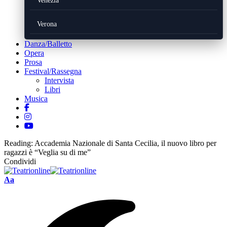
Venezia
Verona
Danza/Balletto
Opera
Prosa
Festival/Rassegna
Intervista
Libri
Musica
Reading:
Accademia Nazionale di Santa Cecilia, il nuovo libro per
ragazzi è “Veglia su di me”
Condividi
Font
Aa
Resizer