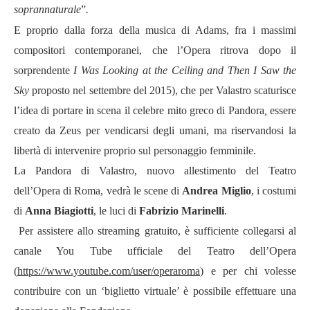
soprannaturale
”
.
E proprio dalla forza della musica di Adams, fra i massimi
compositori contemporanei, che l’Opera ritrova dopo il
sorprendente
I Was Looking at the Ceiling and Then I Saw the
Sky
proposto nel
settembre del
2015
),
che per Valastro scaturisce
l’idea di portare in scena il celebre mito
greco di Pandora
,
essere
creato da Zeus per vendicarsi degli umani, ma riservandosi la
libertà di intervenire proprio sul personaggio femminile.
La Pandora di Valastro, nuovo allestimento del Teatro
dell’Opera di Roma, vedrà le scene di
Andrea Miglio
, i costumi
di
Anna Biagiotti
, le luci di
Fabrizio Marinelli
.
Per assistere allo streaming gratuito, è sufficiente collegarsi al
canale You Tube ufficiale del Teatro dell
’Opera
(
https://www.youtube.com/user/operaroma
)
e per chi volesse
contribuire con un
‘
biglietto virtuale
’
è possibile effettuare una