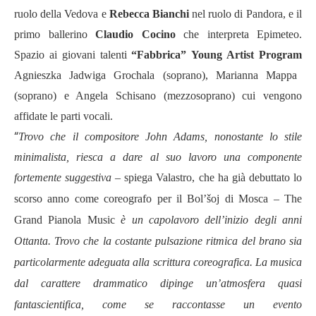
ruolo della Vedova e
Rebecca Bianchi
nel ruolo di Pandora, e il
primo ballerino
Claudio Cocino
che interpreta Epimeteo.
Spazio ai giovani talenti
“
Fabbrica
”
Young Artist Program
Agnieszka Jadwiga Grochala (soprano), Marianna Mappa
(soprano) e Angela Schisano (mezzosoprano) cui vengono
affidate le parti vocali.
“
Trovo che il compositore John Adams, nonostante lo stile
minimalista, riesca a dare al suo lavoro una componente
fortemente suggestiva –
spiega Valastro, che ha già debuttato lo
scorso anno come coreografo per il
Bol’šoj
di Mosca
–
The
Grand Pianola Music
è un capolavoro dell
’
inizio degli anni
Ottanta. Trovo che la costante pulsazione ritmica del brano sia
particolarmente adeguata alla scrittura coreografica. La musica
dal carattere drammatico dipinge un
’
atmosfera quasi
fantascientifica, come se raccontasse un evento