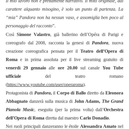
Il mio lavoro non è prettamente narrativo. Il mito originale, dal
carattere alquanto misogino, è solo un punto di partenza. La
“mia”
Pandora non ha nessun vaso, e assomiglia ben poco al
personaggio del racconto
”.
Così
Simone Valastro
, già ballerino dell
’Op
é
ra di Parigi e
coreografo dal
2008
, racconta la genesi di
Pandora
, nuova
creazione coreografica pensata per il
Teatro dell’Opera di
Roma
e in prima assoluta per il live streaming gratuito di
venerdì 29 gennaio
alle
ore 20.00
sul canale
You Tube
ufficiale
del teatro romano
(
https://www.youtube.com/user/operaroma
).
Protagonista
di
Pandora
,
il
Corpo di Ballo
diretto da
Eleonora
Abbagnato
danzerà sulla musica di
John Adams
,
The Grand
Pianola Music
,
eseguita (per la prima volta) dall
’
Orchestra
dell
’
Opera di Roma
diretta dal maestro
Carlo Donadio
.
Nei ruoli principali danzeranno
le étoile
Alessandra Amato
nel