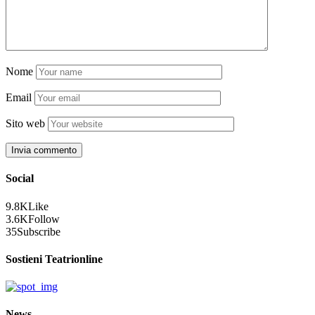
Nome
Email
Sito web
Social
9.8K
Like
3.6K
Follow
35
Subscribe
Sostieni Teatrionline
News