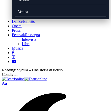
Venezia
Verona
Danza/Balletto
Opera
Prosa
Festival/Rassegna
Intervista
Libri
Musica
Reading:
Sybilla – Una storia di riciclo
Condividi
Font
Aa
Resizer