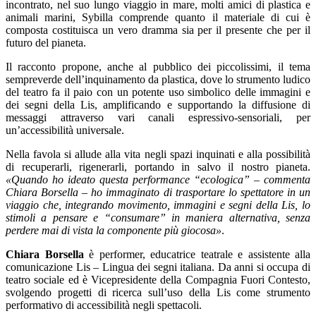
incontrato, nel suo lungo viaggio in mare, molti amici di plastica e
animali marini, Sybilla comprende quanto il materiale di cui è
composta costituisca un vero dramma sia per il presente che per il
futuro del pianeta.
Il racconto propone, anche al pubblico dei piccolissimi, il tema
sempreverde dell’inquinamento da plastica, dove lo strumento ludico
del teatro fa il paio con un potente uso simbolico delle immagini e
dei segni della Lis, amplificando e supportando la diffusione di
messaggi attraverso vari canali espressivo-sensoriali, per
un’accessibilità universale.
Nella favola si allude alla vita negli spazi inquinati e alla possibilità
di recuperarli, rigenerarli, portando in salvo il nostro pianeta.
«Quando ho ideato questa performance “ecologica” – commenta
Chiara Borsella – ho immaginato di trasportare lo spettatore in un
viaggio che, integrando movimento, immagini e segni della Lis, lo
stimoli a pensare e “consumare” in maniera alternativa, senza
perdere mai di vista la componente più giocosa»
.
Chiara Borsella
è performer, educatrice teatrale e assistente alla
comunicazione Lis – Lingua dei segni italiana. Da anni si occupa di
teatro sociale ed è Vicepresidente della Compagnia Fuori Contesto,
svolgendo progetti di ricerca sull’uso della Lis come strumento
performativo di accessibilità negli spettacoli.