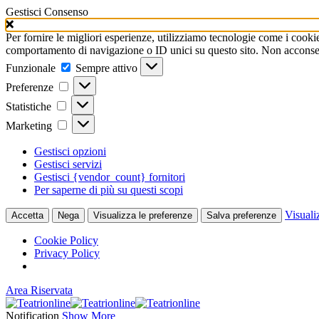
Gestisci Consenso
Per fornire le migliori esperienze, utilizziamo tecnologie come i cooki
comportamento di navigazione o ID unici su questo sito. Non acconsenti
Funzionale
Funzionale
Sempre attivo
Preferenze
Preferenze
Statistiche
Statistiche
Marketing
Marketing
Gestisci opzioni
Gestisci servizi
Gestisci {vendor_count} fornitori
Per saperne di più su questi scopi
Visuali
Accetta
Nega
Visualizza le preferenze
Salva preferenze
Cookie Policy
Privacy Policy
Area Riservata
Notification
Show More