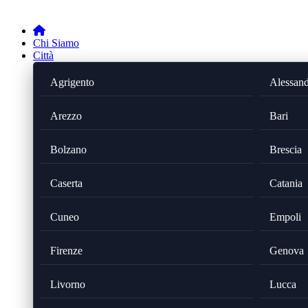
Chi Siamo
Città
Agrigento
Alessand
Arezzo
Bari
Bolzano
Brescia
Caserta
Catania
Cuneo
Empoli
Firenze
Genova
Livorno
Lucca