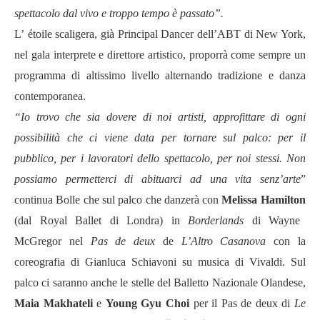
spettacolo dal vivo e troppo tempo è passato”.
L’
é
toile scaligera, già Principal Dancer dell
’
ABT di New York,
nel gala interprete e direttore artistico, proporrà come sempre un
programma di altissimo livello alternando tradizione e danza
contemporanea.
“Io trovo che sia dovere di noi artisti, approfittare di ogni
possibilit
à
che ci viene data per tornare sul palco: per il
pubblico, per i lavoratori dello spettacolo, per noi stessi. Non
possiamo permetterci di abituarci ad una vita senz
’arte
”
continua Bolle che sul palco che danzerà con
Melissa Hamilton
(dal Royal Ballet di Londra) in
Borderlands
di
Wayne
McGregor
nel
Pas de deux
de
L’
Altro Casanova
con la
coreografia di Gianluca Schiavoni su musica di
Vivaldi
. Sul
palco ci saranno anche le stelle del Balletto Nazionale Olandese,
Maia
Makhateli
e
Young
Gyu
Choi
per il
Pas de deux
di
Le