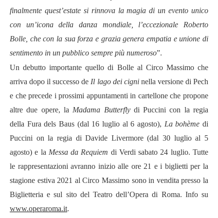
finalmente quest
’
estate si rinnova la magia di un evento unico
con un
’
icona della danza mondiale, l
’
eccezionale Roberto
Bolle, che con la sua forza e grazia genera empatia e unione di
sentimento in un pubblico sempre più numeroso
”.
Un debutto importante quello di Bolle al Circo Massimo che
arriva dopo il successo de
Il lago dei cigni
nella versione di Pech
e che precede i prossimi appuntamenti in cartellone che propone
altre due opere, la
Madama Butterfly
di Puccini con la regia
della Fura dels Baus (dal 16 luglio al 6 agosto),
La boh
è
me
di
Puccini on la regia di Davide Livermore (dal 30 luglio al 5
agosto) e la
Messa da Requiem
di Verdi sabato 24 luglio. Tutte
le rappresentazioni avranno inizio alle ore 21 e i biglietti per la
stagione estiva 2021 al Circo Massimo sono in vendita presso la
Biglietteria e sul sito del Teatro dell
’
Opera di Roma. Info su
www.operaroma.it
.