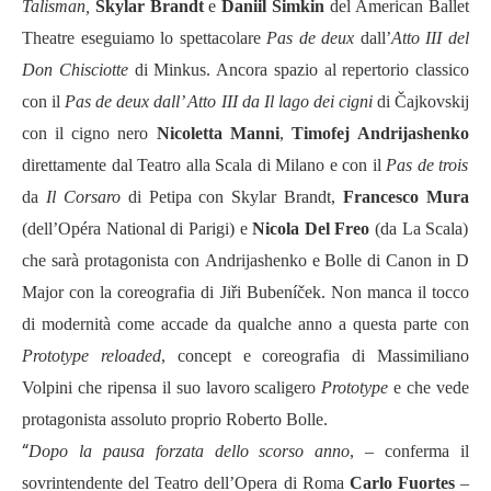
Talisman
,
Skylar
Brandt
e
Daniil
Simkin
del
American Ballet
Theatre
eseguiamo lo spettacolare
Pas de deux
dall
’
Atto III del
Don Chisciotte
di Minkus. Ancora spazio al repertorio classico
con il
Pas de deux dall
’
Atto III da Il lago dei cigni
di
Čajkovskij
con il cigno nero
Nicoletta
Manni
,
Timofej
Andrijashenko
direttamente dal Teatro alla Scala di Milano e con il
Pas de trois
da
Il Corsaro
di
Petipa
con
Skylar Brandt,
Francesco
Mura
(dell’
Op
é
ra National di Parigi) e
Nicola Del Freo
(da La Scala)
che sarà protagonista con
Andrijashenko
e Bolle di Canon in D
Major con la coreografia di
Jiř
i Buben
íček
. Non manca il tocco
di modernità come accade da qualche anno a questa parte con
Prototype reloaded
, concept e coreografia di Massimiliano
Volpini che ripensa il suo lavoro scaligero
Prototype
e che vede
protagonista assoluto proprio Roberto Bolle.
“
Dopo la pausa forzata dello scorso anno
, –
conferma il
sovrintendente del Teatro dell
’
Opera di Roma
Carlo Fuortes
–