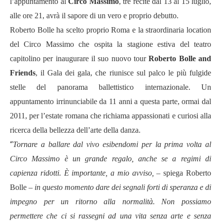
l’appuntamento al
Circo Massimo
, tre recite dal 13 al 15 luglio,
alle ore 21, avrà il sapore di un vero e proprio debutto.
Roberto Bolle ha scelto proprio Roma e la straordinaria location
del Circo Massimo che ospita la stagione estiva del teatro
capitolino per inaugurare il suo nuovo tour
Roberto Bolle and
Friends
, il Gala dei gala, che riunisce sul palco le più fulgide
stelle del panorama ballettistico internazionale. Un
appuntamento irrinunciabile da 11 anni a questa parte, ormai dal
2011, per l’estate romana che richiama appassionati e curiosi alla
ricerca della bellezza dell’arte della danza.
“
Tornare a ballare dal vivo esibendomi per la prima volta al
Circo Massimo è un grande regalo, anche se a regimi di
capienza ridotti. È importante, a mio avviso,
–
spiega Roberto
Bolle
–
in questo momento dare dei segnali forti di speranza e di
impegno per un ritorno alla normalit
à
. Non possiamo
permettere che ci si rassegni ad una vita senza arte e senza