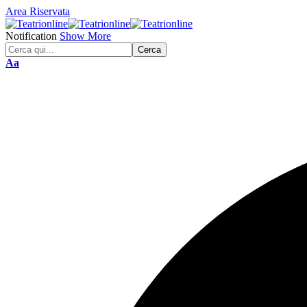
Area Riservata
Notification
Show More
Font
Aa
Resizer