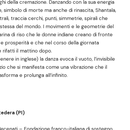
oghi della cremazione. Danzando con la sua energia
e, simbolo di morte ma anche di rinascita, Shantala,
ali, traccia cerchi, punti, simmetrie, spirali che
stessa del mondo. I movimenti e le geometrie del
arina di riso che le donne indiane creano di fronte
e e prosperità e che nel corso della giornata
ifatti il mattino dopo.
nere in inglese) la danza evoca il vuoto, l’invisibile
pazio che si manifesta come una vibrazione che il
asforma e prolunga all’infinito.
tedera (PI)
ecenati – Fondazione franco-italiana di sostegno