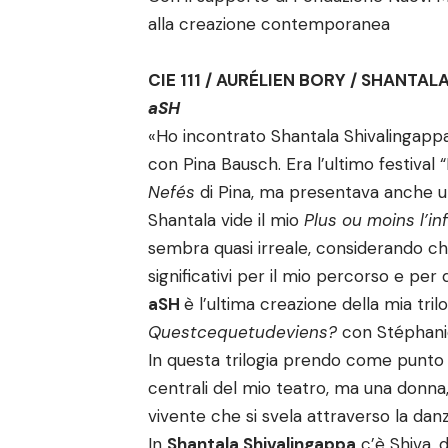
alla creazione contemporanea
CIE 111 / AURÉLIEN BORY / SHANTA
aSH
«Ho incontrato Shantala Shivalingappa 
con Pina Bausch. Era l’ultimo festival
Nefés
di Pina, ma presentava anche un
Shantala vide il mio
Plus ou moins l’inf
sembra quasi irreale, considerando ch
significativi per il mio percorso e per 
aSH
è l’ultima creazione della mia trilo
Questcequetudeviens?
con Stéphani
In questa trilogia prendo come punto 
centrali del mio teatro, ma una donna
vivente che si svela attraverso la danz
In
Shantala Shivalingappa
c’è Shiva, d