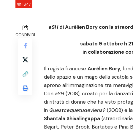
1647
aSH
di Aurélien Bory con la straor
CONDIVIDI
sabato 9 ottobre h 2
in collaborazione c
Il regista francese
Aurélien Bory
, fon
dello spazio e un mago della scatola sc
aprono all’immaginazione tra meravigl
Con
aSH
(2018), creato per la danzatri
di ritratti di donne che ha visto prot
in
Questcequetudeviens?
(2008) e la
Shantala Shivalingappa
(straordinaria
Bejart, Peter Brook, Bartabas e Pina Bau