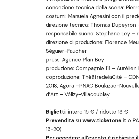
concezione tecnica della scena: Pier
costumi: Manuela Agnesini con il prez
direzione tecnica: Thomas Dupeyron – 
responsabile suono: Stéphane Ley – re
direzione di produzione: Florence Meu
Séguier-Faucher
press: Agence Plan Bey
produzione: Compagnie 111 – Aurélien
coproduzione: ThéâtredelaCité – CDN 
2018, Agora –PNAC Boulazac-Nouvelle-
d’Art – Vélizy-Villacoublay
Biglietti
: intero 15 € / ridotto 13 €
Prevendita
su
www.ticketone.it
o PAR
18-20)
Per accedere all’evento è richiesto 