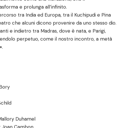
asforma e prolunga all’infinito.
rcorso tra India ed Europa, tra il Kuchipudi e Pina
 teatro che alcuni dicono provenire da uno stesso dio.
ti e indietro tra Madras, dove è nata, e Parigi,
pendolo perpetuo, come il nostro incontro, a metà
»
.
 Bory
Schild
 Mallory Duhamel
: Joan Cambon