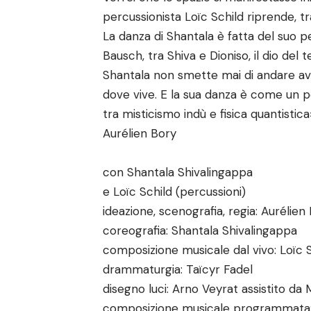
percussionista Loïc Schild riprende, tr
La danza di Shantala è fatta del suo pe
Bausch, tra Shiva e Dioniso, il dio del
Shantala non smette mai di andare avan
dove vive. E la sua danza è come un 
tra misticismo indù e fisica quantistica
Aurélien Bory
con Shantala Shivalingappa
e Loïc Schild (percussioni)
ideazione, scenografia, regia: Aurélien
coreografia: Shantala Shivalingappa
composizione musicale dal vivo: Loïc 
drammaturgia: Taïcyr Fadel
disegno luci: Arno Veyrat assistito da
composizione musicale programmata