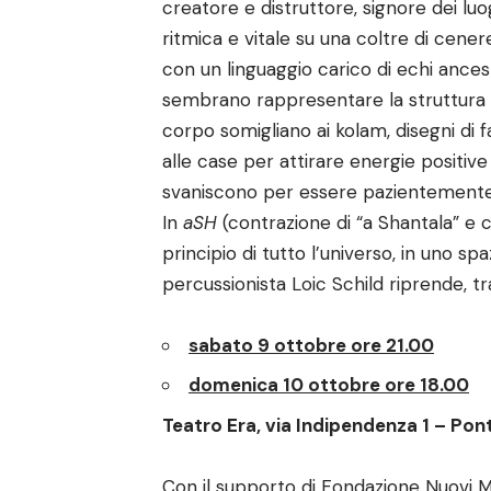
creatore e distruttore, signore dei lu
ritmica e vitale su una coltre di cener
con un linguaggio carico di echi ancestr
sembrano rappresentare la struttura 
corpo somigliano ai kolam, disegni di f
alle case per attirare energie positiv
svaniscono per essere pazientemente r
In
aSH
(contrazione di “a Shantala” e ce
principio di tutto l’universo, in uno s
percussionista Loic Schild riprende, tr
sabato 9 ottobre ore 21.00
domenica 10 ottobre ore 18.00
Teatro Era, via Indipendenza 1 – Pon
Con il supporto di Fondazione Nuovi M