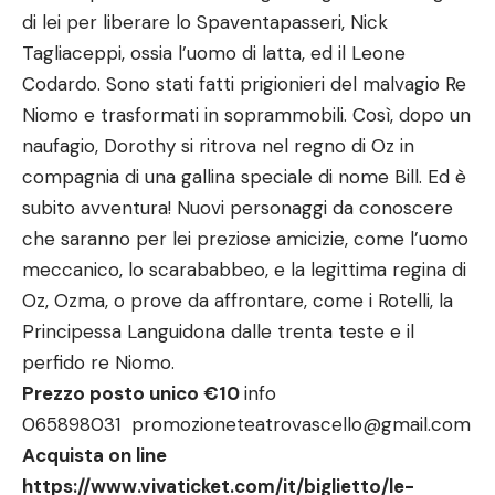
di lei per liberare lo Spaventapasseri, Nick
Tagliaceppi, ossia l’uomo di latta, ed il Leone
Codardo. Sono stati fatti prigionieri del malvagio Re
Niomo e trasformati in soprammobili. Così, dopo un
naufagio, Dorothy si ritrova nel regno di Oz in
compagnia di una gallina speciale di nome Bill. Ed è
subito avventura! Nuovi personaggi da conoscere
che saranno per lei preziose amicizie, come l’uomo
meccanico, lo scarababbeo, e la legittima regina di
Oz, Ozma, o prove da affrontare, come i Rotelli, la
Principessa Languidona dalle trenta teste e il
perfido re Niomo.
Prezzo posto unico €10
info
065898031
promozioneteatrovascello@gmail.com
Acquista on line
https://www.vivaticket.com/it/biglietto/le-