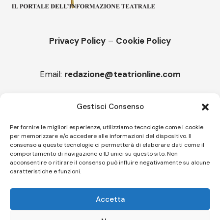
Privacy Policy
–
Cookie Policy
Email:
redazione@teatrionline.com
Articoli recenti
Gestisci Consenso
“Armonie d’arte”, Borgia borgo espanso
Per fornire le migliori esperienze, utilizziamo tecnologie come i cookie
per memorizzare e/o accedere alle informazioni del dispositivo. Il
“Color fest” torna in Calabria
consenso a queste tecnologie ci permetterà di elaborare dati come il
comportamento di navigazione o ID unici su questo sito. Non
acconsentire o ritirare il consenso può influire negativamente su alcune
caratteristiche e funzioni.
Follow US
Accetta
© A.C.I.D.I. Associazione Culturale Informazione Diffusione Innovazione
APS - Codice Fiscale 94310120483 - Via Jacopo Nardi 21 - 50132