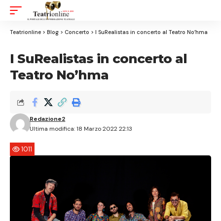
Aa
Font
Resizer
Teatrionline
>
Blog
>
Concerto
>
I SuRealistas in concerto al Teatro No’hma
I SuRealistas in concerto al
Teatro No’hma
Redazione2
Ultima modifica: 18 Marzo 2022 22:13
1011