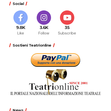
Social
9.8K
3.6K
35
Like
Follow
Subscribe
Sostieni Teatrionline
News