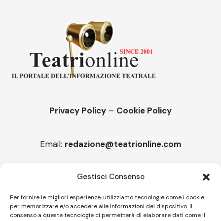
Privacy Policy
–
Cookie Policy
Email:
redazione@teatrionline.com
Articoli recenti
Gestisci Consenso
Montello è Jazz. Leszek Kułakowski a Montebelluna
Per fornire le migliori esperienze, utilizziamo tecnologie come i cookie
per memorizzare e/o accedere alle informazioni del dispositivo. Il
“Cico festival! Oltre 1500 spettatori a Filadelfia
consenso a queste tecnologie ci permetterà di elaborare dati come il