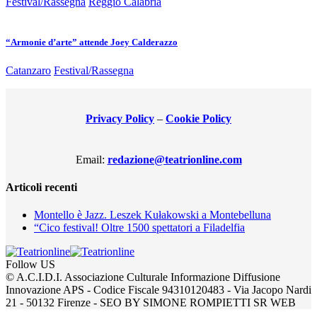
Festival/Rassegna
Reggio Calabria
“Armonie d’arte” attende Joey Calderazzo
Catanzaro
Festival/Rassegna
Privacy Policy
–
Cookie Policy
Email:
redazione@teatrionline.com
Articoli recenti
Montello è Jazz. Leszek Kułakowski a Montebelluna
“Cico festival! Oltre 1500 spettatori a Filadelfia
Follow US
© A.C.I.D.I. Associazione Culturale Informazione Diffusione
Innovazione APS - Codice Fiscale 94310120483 - Via Jacopo Nardi
21 - 50132 Firenze - SEO BY SIMONE ROMPIETTI SR WEB