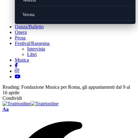
Venezia
Verona
Danza/Balletto
Opera
Prosa
Festival/Rassegna
Intervista
Libri
Musica
Reading:
Fondazione Musica per Roma, gli appuntamenti dal 9 al
16 aprile
Condividi
Font
Aa
Resizer