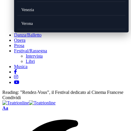
Venezia
Verona
Danza/Balletto
Opera
Prosa
Festival/Rassegna
Intervista
Libri
Musica
Reading:
”Rendez-Vous”, il Festival dedicato al Cinema Francese
Condividi
Font
Aa
Resizer