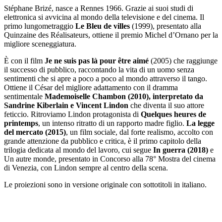
Stéphane Brizé, nasce a Rennes 1966. Grazie ai suoi studi di
elettronica si avvicina al mondo della televisione e del cinema. Il
primo lungometraggio
Le Bleu de villes
(1999), presentato alla
Quinzaine des Réalisateurs, ottiene il premio Michel d’Ornano per la
migliore sceneggiatura.
È con il film
Je ne suis pas là pour être aimé
(2005) che raggiunge
il successo di pubblico, raccontando la vita di un uomo senza
sentimenti che si apre a poco a poco al mondo attraverso il tango.
Ottiene il César del migliore adattamento con il dramma
sentimentale
Mademoiselle Chambon (2010), interpretato da
Sandrine Kiberlain e Vincent Lindon
che diventa il suo attore
feticcio. Ritroviamo Lindon protagonista di
Quelques heures de
printemps
, un intenso ritratto di un rapporto madre figlio.
La legge
del mercato (2015)
, un film sociale, dal forte realismo, accolto con
grande attenzione da pubblico e critica, è il primo capitolo della
trilogia dedicata al mondo del lavoro, cui segue
In guerra (2018)
e
Un autre monde, presentato in Concorso alla 78° Mostra del cinema
di Venezia, con Lindon sempre al centro della scena.
Le proiezioni sono in versione originale con sottotitoli in italiano.