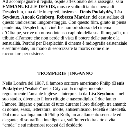
Ad accompagnare il regista, ospite affezionato della rassegna, sarà
EMMANUELLE DEVOS,
musa e volto di tanto cinema di
Desplechin, una delle interpreti, insieme a
Denis Podalydès, Léa
Seydoux, Anouk Grinberg, Rebecca Marder,
del cast stellare di
questo undicesimo lungometraggio. Con questo film, girato in piena
pandemia, Desplechin, il ciné-fils non ortodosso del cinema
d’Oltralpe, scrive un nuovo intenso capitolo della sua filmografia, un
tributo all’amore che non perde di vista il potere delle parole e la
sensualità. Perché per Desplechin il cinema è radiografia esistenziale
e sentimentale, un modo di esorcizzare la morte: come dire
raccontare per esistere.
TROMPERIE | INGANNO
Nella Londra del 1987, il famoso scrittore americano Philip (
Denis
Podalydès
) “esiliato” nella City con la moglie, incontra
regolarmente l’amante inglese – interpretata da
Léa Seydoux
– nel
suo studio, diventato il loro rifugio e nascondiglio. I due fanno
l’amore, litigano e parlano di tutto durante i loro dialoghi tra amanti:
di donne, sesso, letteratura, morte, antisemitismo, fedeltà e infedeltà.
Dal romanzo Inganno di Philip Roth, un adattamento sensuale ed
elegante, di sopraffina intelligenza, sull’intreccio tra arte e vita
“cruda” e sui misteriosi recessi del desiderio.