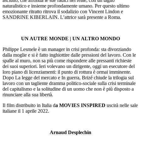
asciutto, che affonda le sue radici nel reale, con un taglio
naturalistico e insieme profondamente umano. Per questo ultimo
emozionante ritratto ritrova il sodalizio con Vincent Lindon e
SANDRINE KIBERLAIN. L’attrice sarà presente a Roma.
UN AUTRE MONDE | UN ALTRO MONDO
Philippe Lesmele è un manager in crisi profonda: sta divorziando
dalla moglie e si è fatto inghiottire dalle pressioni del lavoro. Con le
spalle al muro, non sa più come rispondere alle pressanti richieste
dei suoi superiori. Ieri volevano un dirigente, oggi un esecutore del
loro piano di licenziamenti: il punto di rottura è ormai imminente.
Dopo La legge del mercato e In guerra, Brizé chiude la trilogia sul
lavoro con un tagliente dramma politico-sociale sulla crisi terminale
del capitalismo e la solitudine di un uomo che non è più disposto a
rinunciare alla sua libertà.
Il film distribuito in Italia d
a MOVIES INSPIRED
uscirà nelle sale
italiane il 1 aprile 2022.
Arnaud Desplechin