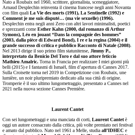
Nato a Roubaix nel 1960, scrittore, giornalista, sceneggiatore,
Arnaud Desplechin reinventa il cinema francese negli anni Novanta
con film quali
La Vie des morts (1991), La Sentinelle (1992) e
Comment je me suis disputé… (ma vie sexuelle) (1996).
Desplechin entra negli anni Zero con altri lavori minimalisti, poetici
e sprezzanti come
Esther Kahn (2000, dal romanzo di Arthur
Symons), Léo en jouant “Dans la compagnie des hommes”
(2003, dalla pièce di Edward Bond), I re e la regina (2004) e il
grande successo di critica e pubblico Racconto di Natale (2008)
.
Nel 2013 dirige il suo primo film statunitense,
Jimmy P.,
interpretato da Benicio Del Toro e dal suo attore feticcio
Mathieu Amalric.
Torna in Francia per realizzare I miei giorni più
belli (2015) e I fantasmi di Ismaël, film d’apertura di Cannes 2017.
Sulla Croisette torna nel 2019 in Competizione con Roubaix, une
lumière, un noir pluripremiato dedicato alla sua città di origine.
Tromperie è il suo ultimo lungometraggio, presentato a Cannes nel
2021 nella nuova sezione Cannes Première.
Laurent Cantet
Con sei lungometraggi e una manciata di corti,
Laurent Cantet
è
oggi un autore consacrato dalla critica, più volte premiato nei festival
e amato dal pubblico. Nato nel 1961 a Melle, studia
all’IDHEC
e