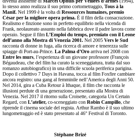
diventa assistente di
Marcel Ophüls per Veillées d’armes
(1994),
lo stesso anno realizza il suo primo cortometraggio,
Tous à la
Manif.
Nel 1999 è la volta di
Ressources humaines, premio
César per la migliore opera prima.
È il film della consacrazione.
Realismo e finzione sono in perfetto equilibrio nella vicenda di
Frank, neolaureato assunto nella fabbrica dove il padre lavora come
operaio. Segue il film
L’Emploi du temps, premiato con il Leone
dell’anno alla Mostra di Venezia 2001.
Nel 2005
Vers le Sud
racconta di donne in fuga, alla ricerca di amore e tenerezza sulle
spiagge di Port-au-Prince.
La Palma d’Oro
arriva nel 2008 con
Entre les murs
, l’esperienza di un giovane professore (François
Bégaudeau, che del film ha curato la sceneggiatura, tratta dal suo
romanzo autobiografico) in una difficile scuola periferica parigina.
Dopo il collettivo 7 Days in Havana, tocca al film Foxfire cambiare
ancora registro: una gang al femminile nell’America degli Anni 50.
Nel 2014, gira a Cuba Retour à Ithaque, il film che racconta le
illusioni perdute di una generazione, presentato alla Mostra di
Venezia. Nel 2017 il ritorno sulla Croisette, categoria Un Certain
Regard, con
L’atelier,
co-sceneggiato con
Robin Campillo
, che
riprende il cinema sociale del regista. Arthur Rambo è il suo ultimo
lungometraggio ed è stato presentato al 46° Festival di Toronto.
Stéphane Brizé