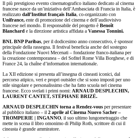
Il più prestigioso evento cinematografico italiano dedicato al cinema
francese nasce da un’iniziativa dell’Ambasciata di Francia in Italia, è
realizzato
dall’Institut français Italia
, co-organizzato con
Unifrance,
ente di promozione del cinema e dell’audiovisivo
francese nel mondo. Il responsabile del progetto è
Benoît
Blanchard
e la direzione artistica affidata a
Vanessa Tonnini.
BNL BNP Paribas
, per il dodicesimo anno consecutivo, è sponsor
principale della rassegna. Il festival beneficia anche del sostegno
della Fondazione Nuovi Mecenati – fondazione franco-italiana per
la creazione contemporanea – del Sofitel Rome Villa Borghese, e di
France 24, la chaîne d’information internationale.
La XII edizione si presenta all’insegna di cineasti iconici, dal
percorso atipico, veri e propri outsider che si sono imposti per uno
stile singolare e personalissimo che ha fatto scuola nel cinema
francese. Ecco svelati i primi nomi:
ARNAUD DESPLECHIN,
LAURENT CANTET, STÉPHANE BRIZÉ.
ARNAUD DESPLECHIN torna a Rendez-vous
per presentare
al pubblico italiano – il
2 aprile al Cinema Nuovo Sacher –
TROMPERIE | INGANNO
, il suo ultimo lungometraggio che
mette in scena il libro omonimo di Philip Roth, scrittore di cui il
cineasta è grande ammiratore.