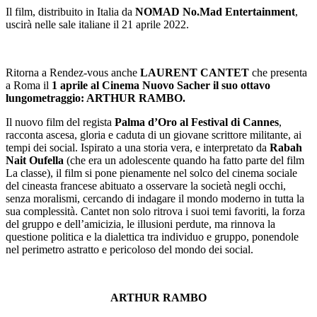
Il film, distribuito in Italia da
NOMAD No.Mad Entertainment
,
uscirà nelle sale italiane il 21 aprile 2022.
Ritorna a Rendez-vous anche
LAURENT CANTET
che presenta
a Roma il
1 aprile al Cinema Nuovo Sacher il suo ottavo
lungometraggio: ARTHUR RAMBO.
Il nuovo film del regista
Palma d’Oro al Festival di Cannes
,
racconta ascesa, gloria e caduta di un giovane scrittore militante, ai
tempi dei social. Ispirato a una storia vera, e interpretato da
Rabah
Nait Oufella
(che era un adolescente quando ha fatto parte del film
La classe), il film si pone pienamente nel solco del cinema sociale
del cineasta francese abituato a osservare la società negli occhi,
senza moralismi, cercando di indagare il mondo moderno in tutta la
sua complessità. Cantet non solo ritrova i suoi temi favoriti, la forza
del gruppo e dell’amicizia, le illusioni perdute, ma rinnova la
questione politica e la dialettica tra individuo e gruppo, ponendole
nel perimetro astratto e pericoloso del mondo dei social.
ARTHUR RAMBO