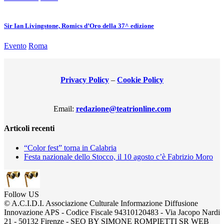
Sir Ian Livingstone, Romics d’Oro della 37^ edizione
Evento
Roma
Privacy Policy
–
Cookie Policy
Email:
redazione@teatrionline.com
Articoli recenti
“Color fest” torna in Calabria
Festa nazionale dello Stocco, il 10 agosto c’è Fabrizio Moro
Follow US
© A.C.I.D.I. Associazione Culturale Informazione Diffusione
Innovazione APS - Codice Fiscale 94310120483 - Via Jacopo Nardi
21 - 50132 Firenze - SEO BY SIMONE ROMPIETTI SR WEB