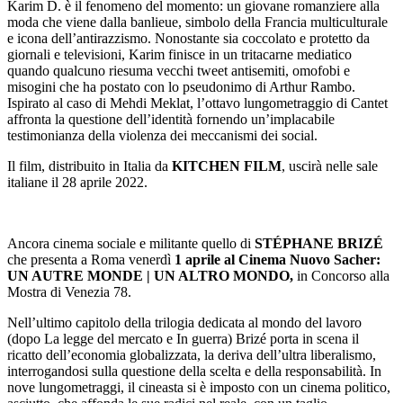
Karim D. è il fenomeno del momento: un giovane romanziere alla
moda che viene dalla banlieue, simbolo della Francia multiculturale
e icona dell’antirazzismo. Nonostante sia coccolato e protetto da
giornali e televisioni, Karim finisce in un tritacarne mediatico
quando qualcuno riesuma vecchi tweet antisemiti, omofobi e
misogini che ha postato con lo pseudonimo di Arthur Rambo.
Ispirato al caso di Mehdi Meklat, l’ottavo lungometraggio di Cantet
affronta la questione dell’identità fornendo un’implacabile
testimonianza della violenza dei meccanismi dei social.
Il film, distribuito in Italia da
KITCHEN FILM
, uscirà nelle sale
italiane il 28 aprile 2022.
Ancora cinema sociale e militante quello di
STÉPHANE BRIZÉ
che presenta a Roma venerdì
1 aprile al Cinema Nuovo Sacher:
UN AUTRE MONDE | UN ALTRO MONDO,
in Concorso alla
Mostra di Venezia 78.
Nell’ultimo capitolo della trilogia dedicata al mondo del lavoro
(dopo La legge del mercato e In guerra) Brizé porta in scena il
ricatto dell’economia globalizzata, la deriva dell’ultra liberalismo,
interrogandosi sulla questione della scelta e della responsabilità. In
nove lungometraggi, il cineasta si è imposto con un cinema politico,