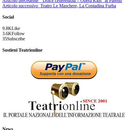
Articolo precedente
”Dolce cenerentola – Opera Kids” al Parenti
Articolo successivo
Teatro Le Maschere, La Contadina Furba
Social
9.8K
Like
3.6K
Follow
35
Subscribe
Sostieni Teatrionline
News