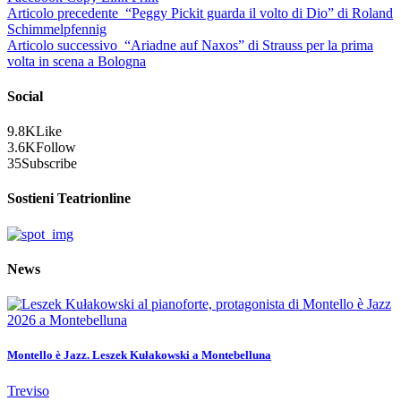
Articolo precedente
“Peggy Pickit guarda il volto di Dio” di Roland
Schimmelpfennig
Articolo successivo
“Ariadne auf Naxos” di Strauss per la prima
volta in scena a Bologna
Social
9.8K
Like
3.6K
Follow
35
Subscribe
Sostieni Teatrionline
News
Montello è Jazz. Leszek Kułakowski a Montebelluna
Treviso