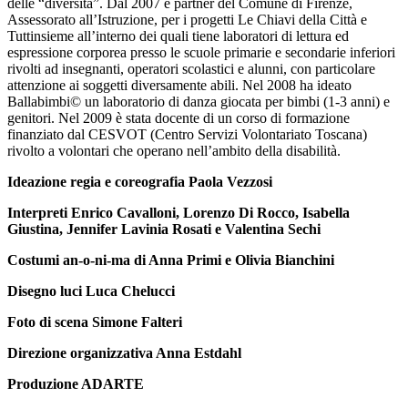
delle “diversità”. Dal 2007 è partner del Comune di Firenze,
Assessorato all’Istruzione, per i progetti Le Chiavi della Città e
Tuttinsieme all’interno dei quali tiene laboratori di lettura ed
espressione corporea presso le scuole primarie e secondarie inferiori
rivolti ad insegnanti, operatori scolastici e alunni, con particolare
attenzione ai soggetti diversamente abili. Nel 2008 ha ideato
Ballabimbi© un laboratorio di danza giocata per bimbi (1-3 anni) e
genitori. Nel 2009 è stata docente di un corso di formazione
finanziato dal CESVOT (Centro Servizi Volontariato Toscana)
rivolto a volontari che operano nell’ambito della disabilità.
Ideazione regia e coreografia Paola Vezzosi
Interpreti Enrico Cavalloni, Lorenzo Di Rocco, Isabella
Giustina, Jennifer Lavinia Rosati e Valentina Sechi
Costumi an-o-ni-ma di Anna Primi e Olivia Bianchini
Disegno luci Luca Chelucci
Foto di scena Simone Falteri
Direzione organizzativa Anna Estdahl
Produzione ADARTE