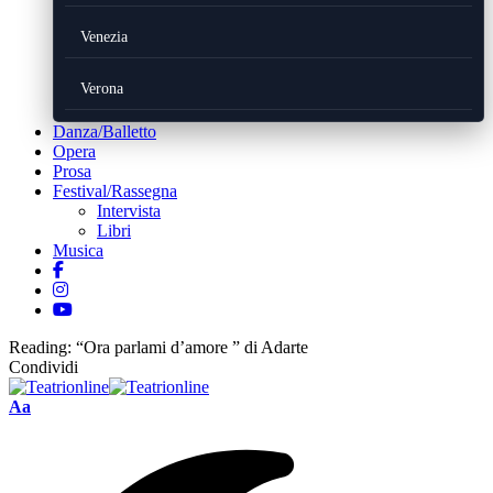
Venezia
Verona
Danza/Balletto
Opera
Prosa
Festival/Rassegna
Intervista
Libri
Musica
Reading:
“Ora parlami d’amore ” di Adarte
Condividi
Font
Aa
Resizer