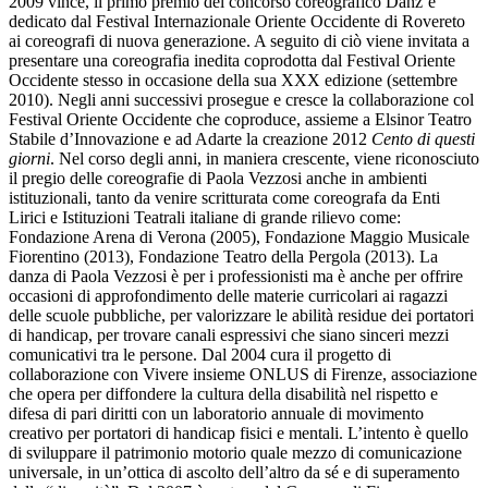
2009 vince, il primo premio del concorso coreografico Danz’è
dedicato dal Festival Internazionale Oriente Occidente di Rovereto
ai coreografi di nuova generazione. A seguito di ciò viene invitata a
presentare una coreografia inedita coprodotta dal Festival Oriente
Occidente stesso in occasione della sua XXX edizione (settembre
2010). Negli anni successivi prosegue e cresce la collaborazione col
Festival Oriente Occidente che coproduce, assieme a Elsinor Teatro
Stabile d’Innovazione e ad Adarte la creazione 2012
Cento di questi
giorni
. Nel corso degli anni, in maniera crescente, viene riconosciuto
il pregio delle coreografie di Paola Vezzosi anche in ambienti
istituzionali, tanto da venire scritturata come coreografa da Enti
Lirici e Istituzioni Teatrali italiane di grande rilievo come:
Fondazione Arena di Verona (2005), Fondazione Maggio Musicale
Fiorentino (2013), Fondazione Teatro della Pergola (2013). La
danza di Paola Vezzosi è per i professionisti ma è anche per offrire
occasioni di approfondimento delle materie curricolari ai ragazzi
delle scuole pubbliche, per valorizzare le abilità residue dei portatori
di handicap, per trovare canali espressivi che siano sinceri mezzi
comunicativi tra le persone. Dal 2004 cura il progetto di
collaborazione con Vivere insieme ONLUS di Firenze, associazione
che opera per diffondere la cultura della disabilità nel rispetto e
difesa di pari diritti con un laboratorio annuale di movimento
creativo per portatori di handicap fisici e mentali. L’intento è quello
di sviluppare il patrimonio motorio quale mezzo di comunicazione
universale, in un’ottica di ascolto dell’altro da sé e di superamento