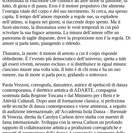
scoordinata di vita-morte che conduce ad altre storie di passione, di
lutto, di gioia e di paura. Eros è il motore propulsivo che alimenta
l’energia vitale del corpo e del suo movimento. Si cerca, ma spesso
capita. Il tempo dell’amore risponde a regole sue, sa esplodere
nell’attimo, si logora nei giorni, si riaccende dopo spento. Ma il
fuori-sincrono, la dissonanza sono le vesti temporali in cui può
scivolare la sua fugace armonia. La misura dell’amore offre un
panorama di taglie disparate, dove la proporzione non è la regola. Di
amore si parla tanto, piangendo o ridendo.
Thanatos, la morte: il motore di arresto a cui il corpo risponde
obbediente. È l’evento più democratico dell’universo, spetta a tutti
gli esseri viventi, nessuno escluso, e si distribuisce in egual misura:
ciascuno muore una volta sola. Il lutto è di chi resta e ha un suo
rumore, ma di morte si parla poco, gridando o sottovoce.
Paola Vezzosi, coreografa, danzatrice, autrice di spettacoli di danza
contemporanea, è direttrice artistica di ADARTE, compagnia
sostenuta dalla Regione Toscana e dal Ministero per i Beni e le
Attività Culturali. Dopo anni di formazione classica, si perfeziona
nelle tecniche di danza contemporanea e viene ammessa, a seguito
di audizione internazionale, all’Accademia Isola Danza – Biennale
di Venezia, diretta da Carolyn Carlson dove studia con maestri di
fama internazionale. Sviluppa con la stessa Carlson un profondo
rapporto di collaborazione artistica a produzioni coreografiche e
progetti di promozione della danza: è coreografa e interprete dello