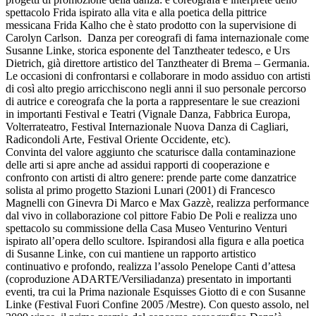
spettacolo Frida ispirato alla vita e alla poetica della pittrice
messicana Frida Kalho che è stato prodotto con la supervisione di
Carolyn Carlson.
Danza per coreografi di fama internazionale come
Susanne Linke, storica esponente del Tanztheater tedesco, e Urs
Dietrich, già direttore artistico del Tanztheater di Brema – Germania.
Le occasioni di confrontarsi e collaborare in modo assiduo con artisti
di così alto pregio arricchiscono negli anni il suo personale percorso
di autrice e coreografa che la porta a rappresentare le sue creazioni
in importanti Festival e Teatri (Vignale Danza, Fabbrica Europa,
Volterrateatro, Festival Internazionale Nuova Danza di Cagliari,
Radicondoli Arte, Festival Oriente Occidente, etc).
Convinta del valore aggiunto che scaturisce dalla contaminazione
delle arti si apre anche ad assidui rapporti di cooperazione e
confronto con artisti di altro genere: prende parte come danzatrice
solista al primo progetto Stazioni Lunari (2001) di Francesco
Magnelli con Ginevra Di Marco e Max Gazzè, realizza performance
dal vivo in collaborazione col pittore Fabio De Poli e realizza uno
spettacolo su commissione della Casa Museo Venturino Venturi
ispirato all’opera dello scultore. Ispirandosi alla figura e alla poetica
di Susanne Linke, con cui mantiene un rapporto artistico
continuativo e profondo, realizza l’assolo Penelope Canti d’attesa
(coproduzione ADARTE/Versiliadanza) presentato in importanti
eventi, tra cui la Prima nazionale Esquisses Giotto di e con Susanne
Linke (Festival Fuori Confine 2005 /Mestre). Con questo assolo, nel