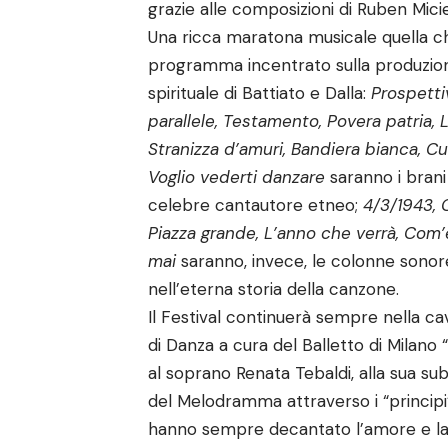
grazie alle composizioni di Ruben Micie
Una ricca maratona musicale quella ch
programma incentrato sulla produzion
spirituale di Battiato e Dalla:
Prospettiv
parallele, Testamento, Povera patria, L
Stranizza d’amuri, Bandiera bianca, C
Voglio vederti danzare
saranno i brani
celebre cantautore etneo;
4/3/1943, 
Piazza grande, L’anno che verrà, Com’
mai
saranno, invece, le colonne sonore
nell’eterna storia della canzone.
Il Festival continuerà sempre nella cav
di Danza a cura del Balletto di Milano 
al soprano Renata Tebaldi, alla sua su
del Melodramma attraverso i “principi
hanno sempre decantato l’amore e la b