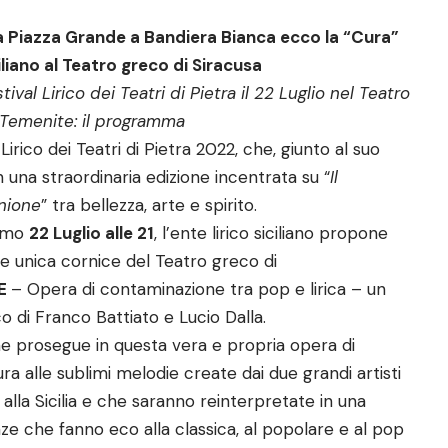
a Piazza Grande a Bandiera Bianca ecco la “Cura”
iliano al Teatro greco di Siracusa
tival Lirico dei Teatri di Pietra il 22 Luglio nel Teatro
 Temenite: il programma
Lirico dei Teatri di Pietra 2022, che, giunto al suo
n una straordinaria edizione incentrata su “
Il
nione
” tra bellezza, arte e spirito.
simo
22 Luglio alle 21
, l’ente lirico siciliano propone
e unica cornice del Teatro greco di
TE
– Opera di contaminazione tra pop e lirica – un
o di Franco Battiato e Lucio Dalla.
e prosegue in questa vera e propria opera di
ra alle sublimi melodie create dai due grandi artisti
 alla Sicilia e che saranno reinterpretate in una
nze che fanno eco alla classica, al popolare e al pop