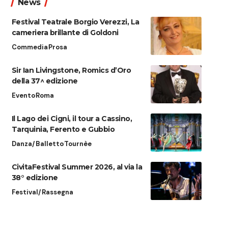
News
Festival Teatrale Borgio Verezzi, La
cameriera brillante di Goldoni
Commedia
Prosa
Sir Ian Livingstone, Romics d’Oro
della 37^ edizione
Evento
Roma
Il Lago dei Cigni, il tour a Cassino,
Tarquinia, Ferento e Gubbio
Danza/Balletto
Tournèe
CivitaFestival Summer 2026, al via la
38° edizione
Festival/Rassegna