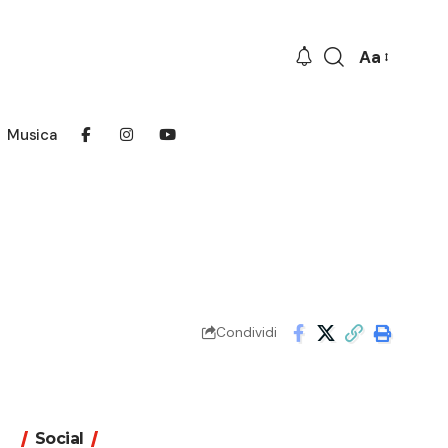
Aa
Font
Resizer
Musica
Condividi
Social