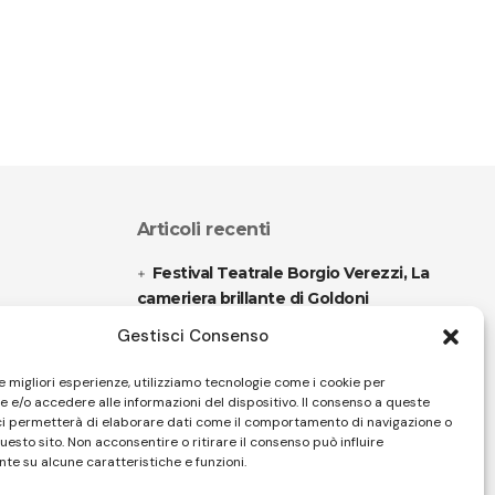
Articoli recenti
Festival Teatrale Borgio Verezzi, La
cameriera brillante di Goldoni
Gestisci Consenso
Sir Ian Livingstone, Romics d’Oro
della 37^ edizione
le migliori esperienze, utilizziamo tecnologie come i cookie per
 e/o accedere alle informazioni del dispositivo. Il consenso a queste
ci permetterà di elaborare dati come il comportamento di navigazione o
questo sito. Non acconsentire o ritirare il consenso può influire
Follow US
te su alcune caratteristiche e funzioni.