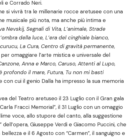
li e Corrado Neri.
e si vivrà tra le millenarie rocce aretusee con una
e musicale più nota, ma anche più intima e
a Nevskij, Segnali di Vita, L’animale, Strade
’ombra della luce, L’era del cinghiale bianco,
ucurucu, La Cura, Centro di gravità permanente,
 per omaggiare l’arte mistica e universale del
Canzone, Anna e Marco, Caruso, Attenti al Lupo,
è profondo il mare, Futura, Tu non mi basti
 con cui il genio Dalla ha impresso la sua memoria
ea del Teatro aretuseo il 23 Luglio con il Gran gala
“Carla Fracci Memorial”, il 31 Luglio con un omaggio
blime voce, allo stupore del canto, alla suggestione
” dell’opera, Giuseppe Verdi e Giacomo Puccini, che
ellezza e il 6 Agosto con “Carmen”, il sanguigno e