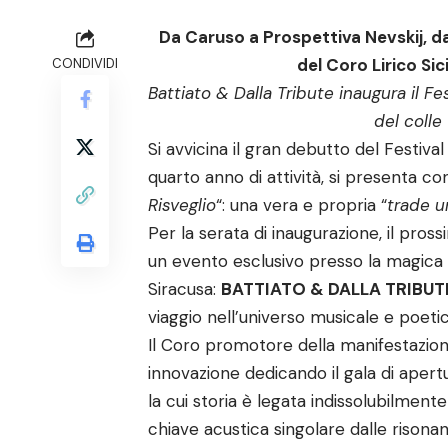
Da Caruso a Prospettiva Nevskij, d
del Coro Lirico Sic
CONDIVIDI
Battiato & Dalla Tribute inaugura il Fes
del colle
Si avvicina il gran debutto del Festival 
quarto anno di attività, si presenta co
Risveglio
“: una vera e propria “
trade u
Per la serata di inaugurazione, il pros
un evento esclusivo presso la magica 
Siracusa:
BATTIATO & DALLA TRIBU
viaggio nell’universo musicale e poetic
Il Coro promotore della manifestazion
innovazione dedicando il gala di apertu
la cui storia è legata indissolubilmente
chiave acustica singolare dalle risona