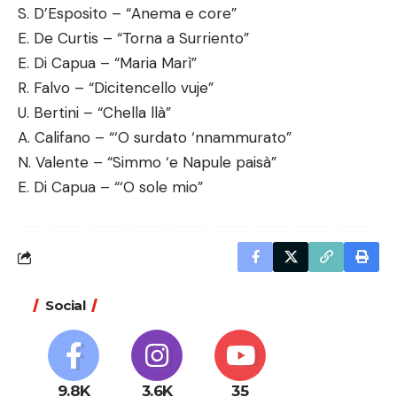
S. D’Esposito – “Anema e core”
E. De Curtis – “Torna a Surriento”
E. Di Capua – “Maria Marì”
R. Falvo – “Dicitencello vuje”
U. Bertini – “Chella llà”
A. Califano – “‘O surdato ‘nnammurato”
N. Valente – “Simmo ‘e Napule paisà”
E. Di Capua – “‘O sole mio”
Social
9.8K
3.6K
35