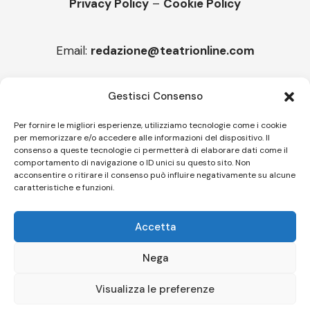
Privacy Policy
–
Cookie Policy
Email:
redazione@teatrionline.com
Articoli recenti
Gestisci Consenso
Montello è Jazz. Leszek Kułakowski a Montebelluna
Per fornire le migliori esperienze, utilizziamo tecnologie come i cookie
per memorizzare e/o accedere alle informazioni del dispositivo. Il
“Cico festival! Oltre 1500 spettatori a Filadelfia
consenso a queste tecnologie ci permetterà di elaborare dati come il
comportamento di navigazione o ID unici su questo sito. Non
acconsentire o ritirare il consenso può influire negativamente su alcune
caratteristiche e funzioni.
Follow US
Accetta
© A.C.I.D.I. Associazione Culturale Informazione Diffusione Innovazione
APS - Codice Fiscale 94310120483 - Via Jacopo Nardi 21 - 50132
Nega
Firenze - SEO BY SIMONE ROMPIETTI SR WEB
Visualizza le preferenze
Le tue preferenze relative alla privacy