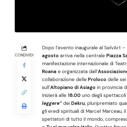
Dopo l’evento inaugurale al SelvArt –
agosto
arriva nella centrale
Piazza S
CONDIVIDI
manifestazione internazionale di Teat
Roana
e organizzata dall’
Associazione
collaborazione delle
Proloco
delle se
sull’
Altopiano di Asiago
in provincia d
Inizierà alle
18.00
uno degli spettacoli 
leggere”
dei
Dekru
, pluripremiato qua
gli eredi spirituali di Marcel Marceau, 
spettatori di tutto il mondo, compre
e
Tu sí que vales Italia
. Quattro figur