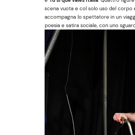
scena vuota e col solo uso del corpo e
accompagna lo spettatore in un viaggio
poesia e satira sociale, con uno sguar