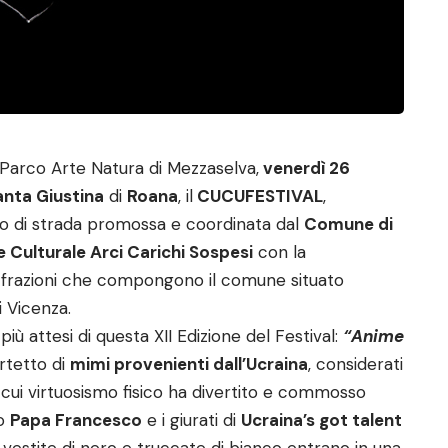
 Parco Arte Natura di Mezzaselva,
venerdì 26
anta Giustina
di
Roana
, il
CUCUFESTIVAL
,
ro di strada promossa e coordinata dal
Comune di
 Culturale Arci Carichi Sospesi
con la
i frazioni che compongono il comune situato
i Vicenza.
più attesi di questa XII Edizione del Festival:
“Anime
rtetto di
mimi provenienti dall’Ucraina
, considerati
il cui virtuosismo fisico ha divertito e commosso
so
Papa Francesco
e i giurati di
Ucraina’s got talent
e vestite di nero e truccate di bianco entrano in una