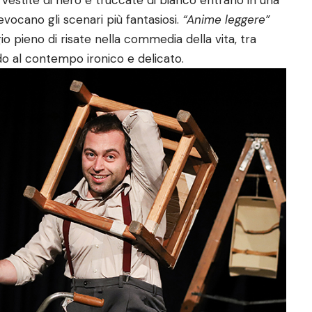
vocano gli scenari più fantasiosi.
“Anime leggere”
 pieno di risate nella commedia della vita, tra
do al contempo ironico e delicato.