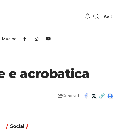
Aa
Font
Resizer
Musica
 e acrobatica
Condividi
Social