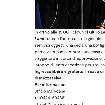
In arrivo alle
19.00
il clown di
Giulio 
Land”
unisce l’acrobatica, la giocoleri
semplici oggetti: una sedia, una bottig
prima vista può sembrare una casa caot
viaggiatore in cerca di approvazione, c
intoppo diventa occasione per trovare i
Ingresso libero e gratuito. In caso d
di Mezzaselva
.
Per informazioni
Ufficio IAT Roana
tel.0424-694361
chalet@comune.roana.vi.it