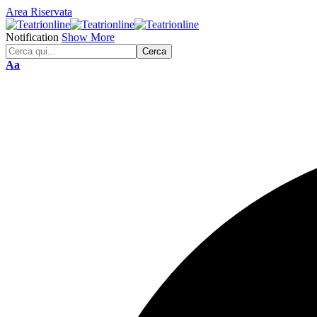
Area Riservata
Notification
Show More
Font
Aa
Resizer