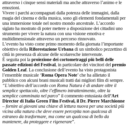
attraverso i cinque sensi materiali ma anche attraverso l’animo e le
emozioni.
Vivere i parchi accompagnati dalla potenza delle immagini, dalla
magia del cinema e della musica, sono gli elementi fondamentali per
una immersione totale nel nostro mondo ancestrale. L’accordo
siglato ha mostrato di poter mettere a disposizione dei cittadini uno
strumento per vivere la natura con una visione emotiva e
multidimensionale attraverso un percorso rinnovato.
L’evento ha visto come primo momento della giornata l’importante
obiettivo della
Riforestazione Urbana
di un simbolico pezzettino di
città in presenza di alcune delle scolaresche intervenute.
È seguita poi la
proiezione dei cortometraggi più belli delle
passate edizioni del Festival
, in particolare dei vincitori del
premio
Golden Leaf
. La conclusione dell’evento ha visto protagonista
l’ensemble musicale ‘
Roma Opera Note
’ che ha allietato il
pubblico con alcuni brani musicali tratti dai migliori film di sempre.
“L’obiettivo dell’accordo con Roma Natura è di andare oltre il
semplice spettacolo, oltre l’effimero intrattenimento, oltre la
semplice camminata nel parco
” il commento entusiasta dell
’Art
Director di Italia Green Film Festival, il Dr. Pierre Marchionne
–
fornire ai giovani una chiave di lettura nuova per una società più
vicina alla natura che deve essere percepita non qualcosa di
estraneo da trasformare, ma come un qualcosa di bello da
mantenere, da proteggere e rigenerare
”.