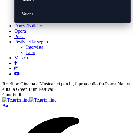
Venezia
Verona
Danza/Balletto
Opera
Prosa
Festival/Rassegna
Intervista
Libri
Musica
Reading:
Cinema e Musica nei parchi, il protocollo fra Roma Natura
e Italia Green Film Festival
Condividi
Font
Aa
Resizer