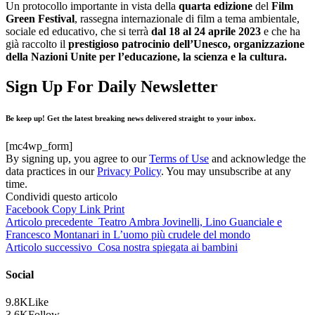
Un protocollo importante in vista della
quarta edizione
del
Film
Green Festival
, rassegna internazionale di film a tema ambientale,
sociale ed educativo, che si terrà
dal 18 al 24 aprile 2023
e che ha
già raccolto il
prestigioso patrocinio dell’Unesco, organizzazione
della Nazioni Unite per l’educazione, la scienza e la cultura.
Sign Up For Daily Newsletter
Be keep up! Get the latest breaking news delivered straight to your inbox.
[mc4wp_form]
By signing up, you agree to our
Terms of Use
and acknowledge the
data practices in our
Privacy Policy
. You may unsubscribe at any
time.
Condividi questo articolo
Facebook
Copy Link
Print
Articolo precedente
Teatro Ambra Jovinelli, Lino Guanciale e
Francesco Montanari in L’uomo più crudele del mondo
Articolo successivo
Cosa nostra spiegata ai bambini
Social
9.8K
Like
3.6K
Follow