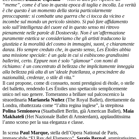
“meme”, come è d’uso in questa epoca di taglia e incolla. La verità
è che questo è un momento della storia particolarmente
preoccupante: si combatte una guerra che ci tocca da vicino e
incombe sul mondo un pericolo sinistro. Si può fare affidamento
solo sull’intelligenza del cuore ed in questo senso mi ritrovo
pienamente nelle parole di Dostoevsky. Non è un’affermazione
puramente estetica se consideriamo che gli artisti traducono la
giustizia e la moralità del cosmo in immagini, suoni, e chiaramente
danza. Ho sempre creduto che, in questo senso, Les Étoiles abbia
una missione speciale: è un gala in cui si esibiscono grandissimi
ballerini, certo. Eppure non è solo “glamour” con nomi di
richiamo: è un concentrato di bellezza che implicitamente inneggia
alla bellezza più alta di un’ ideale fratellanza, a prescindere da
nazionalità, credenze, o stile di vita.
”
Il cast propone, come di consueto, nomi prestigiosi di étoile, o stelle
del balletto, rendendo Les Étoiles uno spettacolo semplicemente
unico nel suo genere. Torneranno a brillare sul palcoscenico la
straordinaria
Marianela Nuñez
(The Royal Ballet), direttamente da
Londra, ribattezzata come “l’altra regina inglese”, la strepitosa
Polina
Semionova
(Staatballett Berlin, già American Ballet),
Maia
Makhateli
(Het Nazionale Ballet di Amsterdam), applauditissima
l’anno scorso per la sua eleganza e classe.
In scena
Paul
Marque,
stella dell’Opera National de Paris,
immancabile “El Rey del Flamenco”,
Sergio
Bernal
, ammiratissimo