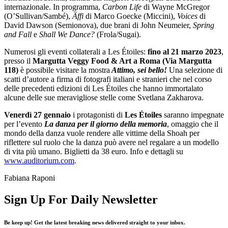
internazionale. In programma,
Carbon Life
di Wayne McGregor
(O’Sullivan/Sambé),
Äffi
di Marco Goecke (Miccini),
Voices
di
David Dawson (Semionova), due brani di John Neumeier,
Spring
and Fall
e
Shall We Dance?
(Frola/Sugai).
Numerosi gli eventi collaterali a Les Étoiles:
fino al 21 marzo 2023
,
presso il
Margutta Veggy Food & Art a Roma (Via Margutta
118)
è possibile visitare la mostra
Attimo, sei bello!
Una selezione di
scatti d’autore a firma di fotografi italiani e stranieri che nel corso
delle precedenti edizioni di Les Étoiles che hanno immortalato
alcune delle sue meravigliose stelle come Svetlana Zakharova.
Venerdì 27 gennaio
i protagonisti di
Les Étoiles
saranno impegnate
per l’evento
La danza per il giorno della memoria
, omaggio che il
mondo della danza vuole rendere alle vittime della Shoah per
riflettere sul ruolo che la danza può avere nel regalare a un modello
di vita più umano. Biglietti da 38 euro. Info e dettagli su
www.auditorium.com
.
Fabiana Raponi
Sign Up For Daily Newsletter
Be keep up! Get the latest breaking news delivered straight to your inbox.