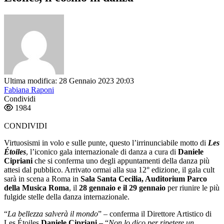
Ultima modifica: 28 Gennaio 2023 20:03
Fabiana Raponi
Condividi
1984
CONDIVIDI
Virtuosismi in volo e sulle punte, questo l’irrinunciabile motto di
Les
Étoiles
, l’iconico gala internazionale di danza a cura di
Daniele
Cipriani
che si conferma uno degli appuntamenti della danza più
attesi dal pubblico. Arrivato ormai alla sua 12° edizione, il gala cult
sarà in scena a Roma in
Sala Santa Cecilia, Auditorium Parco
della Musica Roma
, il
28 gennaio e il 29 gennaio
per riunire le più
fulgide stelle della danza internazionale.
“
La bellezza salverà il mondo
” – conferma il Direttore Artistico di
Les Étoiles
Daniele Cipriani –
“
Non lo dico per ripetere un