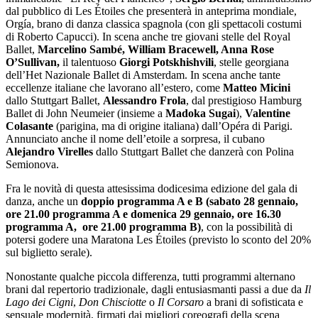
dal pubblico di Les Étoiles che presenterà in anteprima mondiale,
Orgía, brano di danza classica spagnola (con gli spettacoli costumi
di Roberto Capucci). In scena anche tre giovani stelle del Royal
Ballet,
Marcelino Sambé, William Bracewell, Anna Rose
O’Sullivan,
il talentuoso
Giorgi Potskhishvili
, stelle georgiana
dell’Het Nazionale Ballet di Amsterdam. In scena anche tante
eccellenze italiane che lavorano all’estero, come
Matteo Micini
dallo Stuttgart Ballet,
Alessandro Frola
, dal prestigioso Hamburg
Ballet di John Neumeier (insieme a
Madoka Sugai
),
Valentine
Colasante
(parigina, ma di origine italiana) dall’Opéra di Parigi.
Annunciato anche il nome dell’etoile a sorpresa, il cubano
Alejandro Virelles
dallo Stuttgart Ballet che danzerà con Polina
Semionova.
Fra le novità di questa attesissima dodicesima edizione del gala di
danza, anche un
doppio programma A e B (sabato 28 gennaio,
ore 21.00 programma A e domenica 29 gennaio, ore 16.30
programma A, ore 21.00 programma B)
, con la possibilità di
potersi godere una Maratona Les Étoiles (previsto lo sconto del 20%
sul biglietto serale).
Nonostante qualche piccola differenza, tutti programmi alternano
brani dal repertorio tradizionale, dagli entusiasmanti passi a due da
Il
Lago dei Cigni
,
Don Chisciotte
o
Il Corsaro
a brani di sofisticata e
sensuale modernità, firmati dai migliori coreografi della scena