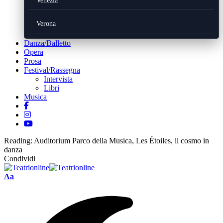
Venezia
Verona
Danza/Balletto
Opera
Prosa
Festival/Rassegna
Intervista
Libri
Musica
Reading:
Auditorium Parco della Musica, Les Étoiles, il cosmo in
danza
Condividi
Font
Aa
Resizer