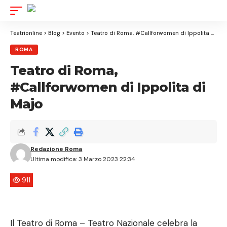
Aa
Font
Resizer
Teatrionline
>
Blog
>
Evento
>
Teatro di Roma, #Callforwomen di Ippolita di Majo
ROMA
Teatro di Roma,
#Callforwomen di Ippolita di
Majo
Redazione Roma
Ultima modifica: 3 Marzo 2023 22:34
911
Il Teatro di Roma – Teatro Nazionale celebra la