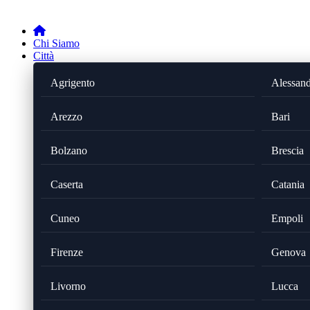
Chi Siamo
Città
Agrigento
Alessand
Arezzo
Bari
Bolzano
Brescia
Caserta
Catania
Cuneo
Empoli
Firenze
Genova
Livorno
Lucca