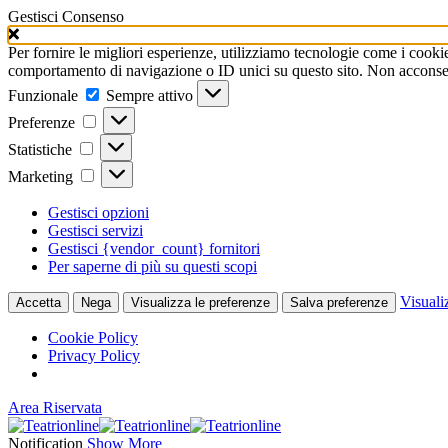
Gestisci Consenso
Per fornire le migliori esperienze, utilizziamo tecnologie come i cooki
comportamento di navigazione o ID unici su questo sito. Non acconsenti
Funzionale
Funzionale
Sempre attivo
Preferenze
Preferenze
Statistiche
Statistiche
Marketing
Marketing
Gestisci opzioni
Gestisci servizi
Gestisci {vendor_count} fornitori
Per saperne di più su questi scopi
Visuali
Accetta
Nega
Visualizza le preferenze
Salva preferenze
Cookie Policy
Privacy Policy
Area Riservata
Notification
Show More