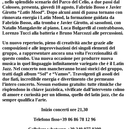
, nello splendido scenario del
Parco del Celio
, a due passi dal
Colosseo, presenta,
giovedì 10 agosto
,
Fabrizio Bosso e Javier
Girotto
“
Latin Mood
”. Dopo alcuni anni di pausa tornano con
rinnovata energia i Latin Mood, la formazione guidata da
Fabrizio Bosso, alla tromba e Javier Girotto, ai sassofoni, con
Natalio Mangalavite al piano, Luca Bulgarelli al contrabbasso,
Lorenzo Tucci alla batteria e Bruno Marcozzi alle percussioni.
Un nuovo repertorio, pieno di creatività anche grazie alle
composizioni e alle improvvisazioni dei singoli elementi del
gruppo, a rappresentare ancora una volta l’eccezionalità di
questo combo. Una nuova occasione per produrre nuova
musica in quel linguaggio infinitamente variegato che è il Latin
Jazz. Nel concerto non mancheranno brani storici del gruppo,
tratti dagli album “Sol” e “Vamos”. Travolgenti gli assoli dei
due fiati, incredibile energia e divertimento che permeano
l’intero concerto. Nessun esotismo gratuito: tutte ritmiche che
risplendono in chiave jazzistica, vivificate dall’intervento colmo
di amore e curiosità per un idioma, quello del latin jazz, che da
sempre qualifica l’arte.
Inizio concerti ore 21,30
Telefono fisso+39 06 86 78 12 96