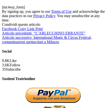
[mc4wp_form]
By signing up, you agree to our
Terms of Use
and acknowledge the
data practices in our
Privacy Policy
. You may unsubscribe at any
time.
Condividi questo articolo
Facebook
Copy Link
Print
Articolo precedente
“L’ARLECCHINO ERRANTE”
Articolo successivo
International Magic & Circus Festival,
contaminazioni spettacolari a Milazzo
Social
9.8K
Like
3.6K
Follow
35
Subscribe
Sostieni Teatrionline