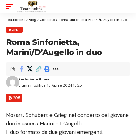
Aa
Font
Resizer
Teatrionline
>
Blog
>
Concerto
>
Roma Sinfonietta, Marini/D’Augello in duo
ROMA
Roma Sinfonietta,
Marini/D’Augello in duo
Redazione Roma
Ultima modifica: 15 Aprile 2024 15:25
295
Mozart, Schubert e Grieg nel concerto del giovane
duo in ascesa Marini – D’Augello
Il duo formato da due giovani emergenti,