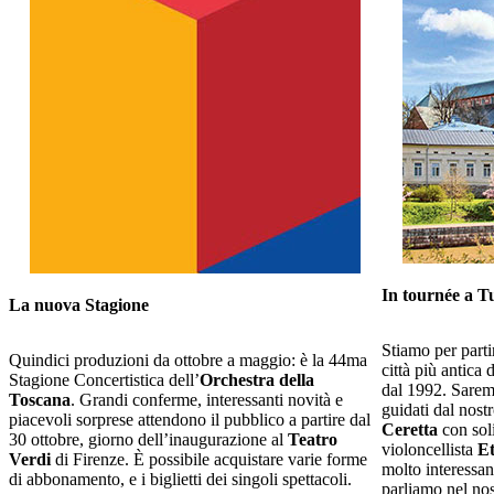
In tournée a T
La nuova Stagione
Stiamo per part
Quindici produzioni da ottobre a maggio: è la 44ma
città più antica
Stagione Concertistica dell’
Orchestra della
dal 1992. Sarem
Toscana
. Grandi conferme, interessanti novità e
guidati dal nost
piacevoli sorprese attendono il pubblico a partire dal
Ceretta
con sol
30 ottobre, giorno dell’inaugurazione al
Teatro
violoncellista
E
Verdi
di Firenze. È possibile acquistare varie forme
molto interessant
di abbonamento, e i biglietti dei singoli spettacoli.
parliamo nel nos