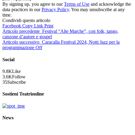
By signing up, you agree to our
Terms of Use
and acknowledge the
data practices in our
Privacy Policy
. You may unsubscribe at any
time.
Condividi questo articolo
Facebook
Copy Link
Print
Articolo precedente
Festival “Alte Marche”, con folk, tango,
canzone d’autore e gospel
Articolo successivo
Caracalla Festival 2024, Notti Jazz per la
programmazione Off
Social
9.8K
Like
3.6K
Follow
35
Subscribe
Sostieni Teatrionline
News