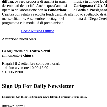
diffusa
, ovvero proposte di qualità in spazi
musica in cinque local
decentratati della città. Anche quest’anno si
Garfagnana
(LU),
M
ripete la collaborazione con la
Fondazione
e
Badia a Passignan
Caritas
con relativa raccolta fondi destinati alle
nuovo spettacolo di A
mense cittadine. A settembre i dettagli del
diretta da Diego Ceret
programma e le modalità di prenotazione.
Cos’è Musica Diffusa
Attenzione nuovi orari
La biglietteria del
Teatro Verdi
al momento è
chiusa.
Riaprirà il 2 settembre con questi orari:
– da lun a ven ore 10:00-13:00
e 16:00-19:00
Sign Up For Daily Newsletter
Be keep up! Get the latest breaking news delivered straight to your inbox.
[mc4wp_form]