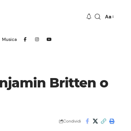
Aa
Font
Resizer
Musica
enjamin Britten o
Condividi