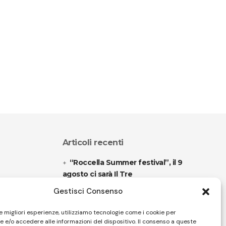
Articoli recenti
“Roccella Summer festival”, il 9
agosto ci sarà Il Tre
Gestisci Consenso
“Armonie d’arte” attende Joey
Calderazzo
le migliori esperienze, utilizziamo tecnologie come i cookie per
 e/o accedere alle informazioni del dispositivo. Il consenso a queste