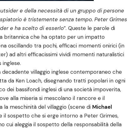
’outsider e della necessità di un gruppo di persone
espiatorio è tristemente senza tempo. Peter Grimes
der e ha scelto di esserlo
”. Queste le parole di
sta britannica che ha optato per un impatto
 oscillando tra pochi, efficaci momenti onirici (in
r) ad altri efficacissimi vividi momenti naturalistici
 inglese.
n un decadente villaggio inglese contemporaneo che
ta da Ken Loach, disegnando tratti popolari in ogni
o dei bassifondi inglesi di una società impoverita,
ove alla miseria si mescolano il rancore e il
ta la meschinità del villaggio (scene di
Michael
 e il sospetto che si erge intorno a Peter Grimes,
o cui aleggia il sospetto della responsabilità della