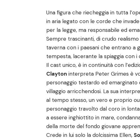
Una figura che riecheggia in tutta l’o
in aria legato con le corde che invade
per la legge, ma responsabile ed emar
Sempre trascinanti, di crudo realismo
taverna con i paesani che entrano a gru
tempesta, lacerante la spiaggia con i d
Il cast unico, è in continuità con l’ed
Clayton
interpreta Peter Grimes è v
personaggio testardo ed emarginato c
villaggio arricchendosi. La sua interp
al tempo stesso, un vero e proprio out
personaggio travolto dal coro in lonta
a essere inghiottito in mare, condanna
della morte del fondo giovane appren
Crede in lui solo la dolcissima Ellen,
So