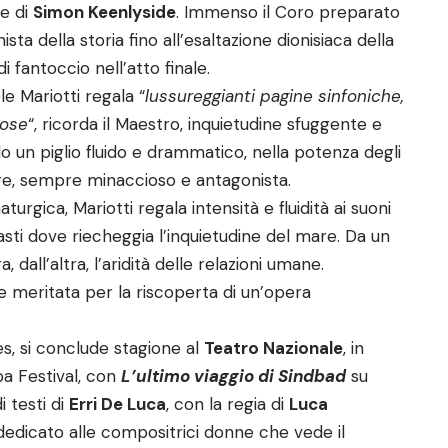
de di
Simon Keenlyside
. Immenso il Coro preparato
sta della storia fino all’esaltazione dionisiaca della
 fantoccio nell’atto finale.
e Mariotti regala “
lussureggianti pagine sinfoniche,
iose
“, ricorda il Maestro, inquietudine sfuggente e
 un piglio fluido e drammatico, nella potenza degli
re, sempre minaccioso e antagonista.
rgica, Mariotti regala intensità e fluidità ai suoni
rasti dove riecheggia l’inquietudine del mare. Da un
 dall’altra, l’aridità delle relazioni umane.
e meritata per la riscoperta di un’opera
es, si conclude stagione al
Teatro Nazionale
, in
a Festival, con
L’ultimo viaggio di Sindbad
su
i testi di
Erri De Luca
, con la regia di
Luca
dedicato alle compositrici donne che vede il