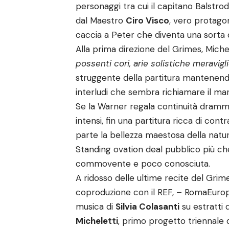
personaggi tra cui il capitano Balstro
dal Maestro
Ciro Visco
, vero protagoni
caccia a Peter che diventa una sorta di
Alla prima direzione del Grimes, Michel
possenti cori, arie solistiche meravigl
struggente della partitura mantenendo
interludi che sembra richiamare il ma
Se la Warner regala continuità drammatu
intensi, fin una partitura ricca di cont
parte la bellezza maestosa della natura,
Standing ovation deal pubblico più ch
commovente e poco conosciuta.
A ridosso delle ultime recite del Grim
coproduzione con il REF, – RomaEurop
musica di
Silvia Colasanti
su estratti d
Micheletti
, primo progetto triennale 