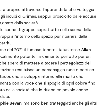
pera proprio attraverso l’apprendista che volteggia
 gli incubi di Grimes, seppur prosciolto dalle accuse
ginato dalla società.
 le scene di gruppo soprattutto nella scena della
ppi all’interno dello spazio per ripararsi dalla
etriti.
izione del 2021: il famoso tenore statunitense
Allan
ocalmente potente, fisicamente perfetto per un
he spera di mettere a tacere i pettegolezzi del
retazione restituisce un personaggio rude e poetico
sider, che si sviluppa intorno alla morte che
nanza con la voce che si spoglia di ogni colore fino
to dalla società che lo ritiene colpevole anche
dista.
phie Bevan
, ma sono ben tratteggiati anche gli altri