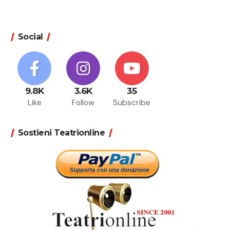
Social
9.8K
3.6K
35
Like
Follow
Subscribe
Sostieni Teatrionline