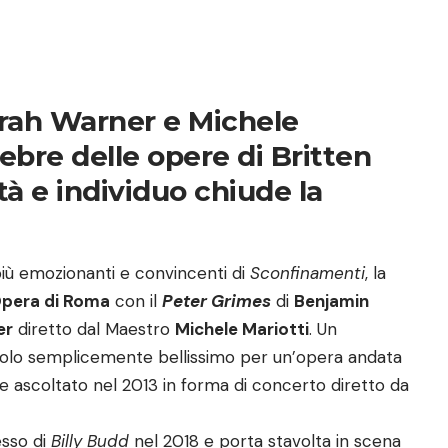
orah Warner e Michele
lebre delle opere di Britten
età e individuo chiude la
i
più emozionanti e convincenti di
Sconfinamenti
, la
Opera di Roma
con il
Peter Grimes
di
Benjamin
er
diretto dal Maestro
Michele Mariotti
. Un
colo semplicemente bellissimo per un’opera andata
 e ascoltato nel 2013 in forma di concerto diretto da
esso di
Billy Budd
nel 2018 e porta stavolta in scena