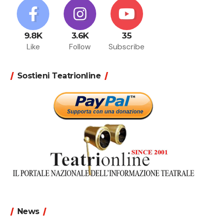
9.8K
3.6K
35
Like
Follow
Subscribe
Sostieni Teatrionline
News