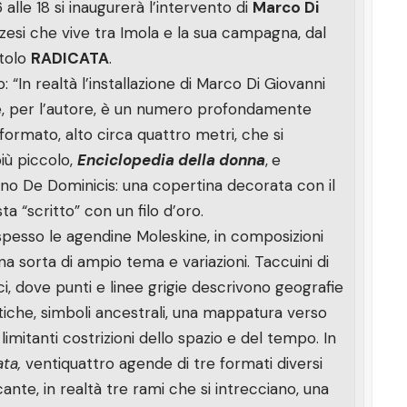
lle 18 si inaugurerà l’intervento di
Marco Di
ruzzesi che vive tra Imola e la sua campagna, dal
itolo
RADICATA
.
 “In realtà l’installazione di Marco Di Giovanni
e, per l’autore, è un numero profondamente
formato, alto circa quattro metri, che si
più piccolo,
Enciclopedia della donna
,
e
ino De Dominicis: una copertina decorata con il
ta “scritto” con un filo d’oro.
spesso le agendine Moleskine, in composizioni
a sorta di ampio tema e variazioni. Taccuini di
ci, dove punti e linee grigie descrivono geografie
stiche, simboli ancestrali, una mappatura verso
e limitanti costrizioni dello spazio e del tempo. In
ta,
ventiquattro agende di tre formati diversi
te, in realtà tre rami che si intrecciano, una