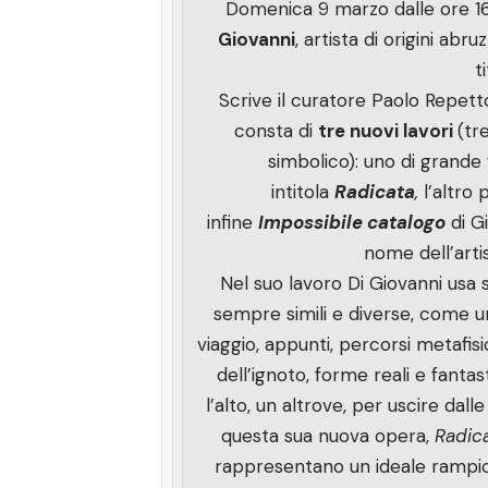
Domenica 9 marzo dalle ore 16 a
Giovanni
, artista di origini ab
t
Scrive il curatore Paolo Repetto:
consta di
tre nuovi lavori
(tr
simbolico): uno di grande 
intitola
Radicata
,
l’altro 
infine
Impossibile catalogo
di G
nome dell’artis
Nel suo lavoro Di Giovanni usa 
sempre simili e diverse, come un
viaggio, appunti, percorsi metafisi
dell’ignoto, forme reali e fanta
l’alto, un altrove, per uscire dall
questa sua nuova opera,
Radica
rappresentano un ideale rampican