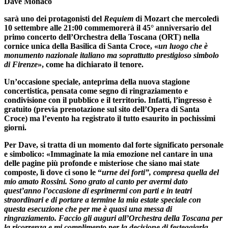
Dave Monaco
sarà uno dei protagonisti del
Requiem
di
Mozart
che
mercoledì
10 settembre alle 21:00 commemorerà il 45° anniversario del
primo concerto dell’Orchestra della Toscana (ORT)
nella
cornice unica della
Basilica di Santa Croce
, «
un luogo che è
monumento nazionale italiano ma soprattutto prestigioso simbolo
di Firenze
», come ha dichiarato il tenore.
Un’occasione speciale, anteprima della nuova stagione
concertistica, pensata come segno di ringraziamento e
condivisione con il pubblico e il territorio. Infatti, l’ingresso è
gratuito (previa prenotazione sul sito dell’Opera di Santa
Croce) ma l’evento ha registrato il tutto esaurito in pochissimi
giorni.
Per Dave, si tratta di un momento dal forte significato personale
e simbolico: «Immaginate la mia emozione nel cantare in una
delle pagine più profonde e misteriose che siano mai state
composte, lì dove ci sono le “
urne dei forti”, compresa quella del
mio amato Rossini. Sono grato al canto per avermi dato
quest’anno l’occasione di esprimermi con parti e in teatri
straordinari e di portare a termine la mia estate speciale con
questa esecuzione che per me è quasi una messa di
ringraziamento. Faccio gli auguri all’Orchestra della Toscana per
la ricorrenza e mi complimento per la decisione di festeggiarla