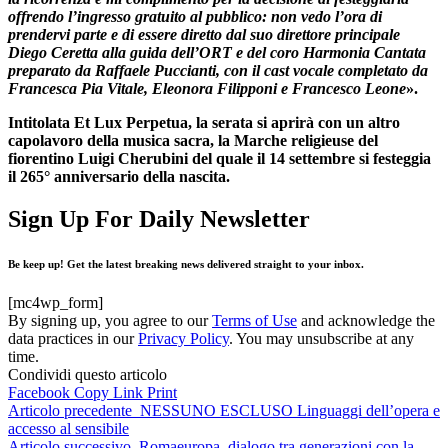
offrendo l’ingresso gratuito al pubblico: non vedo l’ora di
prendervi parte e di essere diretto dal suo direttore principale
Diego Ceretta alla guida dell’ORT e del coro Harmonia Cantata
preparato da Raffaele Puccianti, con il cast vocale completato da
Francesca Pia Vitale, Eleonora Filipponi e Francesco Leone
».
Intitolata Et Lux Perpetua, la serata si aprirà con un altro
capolavoro della musica sacra, la Marche religieuse del
fiorentino Luigi Cherubini del quale il 14 settembre si festeggia
il 265° anniversario della nascita.
Sign Up For Daily Newsletter
Be keep up! Get the latest breaking news delivered straight to your inbox.
[mc4wp_form]
By signing up, you agree to our
Terms of Use
and acknowledge the
data practices in our
Privacy Policy
. You may unsubscribe at any
time.
Condividi questo articolo
Facebook
Copy Link
Print
Articolo precedente
NESSUNO ESCLUSO Linguaggi dell’opera e
accesso al sensibile
Articolo successivo
Romaeuropa, dialogo tra generazioni con la