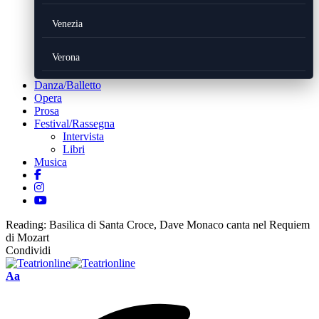
Venezia
Verona
Danza/Balletto
Opera
Prosa
Festival/Rassegna
Intervista
Libri
Musica
Reading:
Basilica di Santa Croce, Dave Monaco canta nel Requiem
di Mozart
Condividi
Font
Aa
Resizer