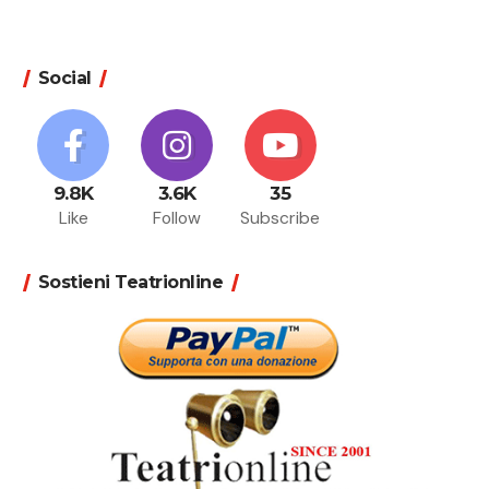
Social
9.8K
3.6K
35
Like
Follow
Subscribe
Sostieni Teatrionline