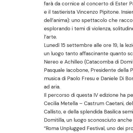
farà da cornice al concerto di Ester Pa
e il tastierista Vincenzo Pipitone. I
dell’anima): uno spettacolo che raccon
esplorando i temi di violenza, solitu
l’arte.
Lunedì 15 settembre alle ore 19, la l
un luogo tanto affascinante quanto sco
Nereo e Achilleo (Catacomba di Domiti
Pasquale Iacobone, Presidente della P
musica di Paolo Fresu e Daniele Di Bo
ad aria.
Il percorso di questa IV edizione ha pe
Cecilia Metella – Castrum Caetani, del
Callisto, e della splendida Basilica s
Domitilla, un luogo sconosciuto anche 
“Roma Unplugged Festival, uno dei pro