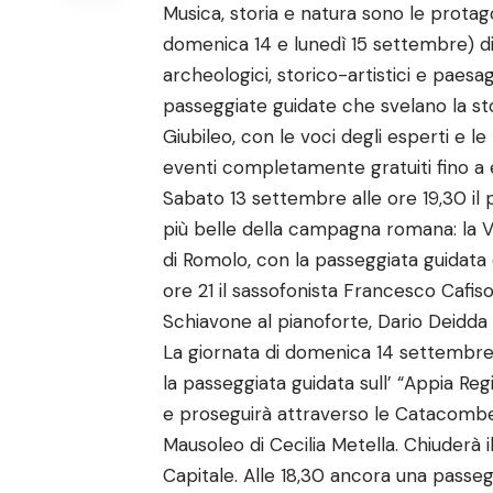
Musica, storia e natura sono le protago
domenica 14 e lunedì 15 settembre) d
archeologici, storico-artistici e paesa
passeggiate guidate che svelano la sto
Giubileo, con le voci degli esperti e le n
eventi completamente gratuiti fino a 
Sabato 13 settembre alle ore 19,30 il 
più belle della campagna romana: la Vi
di Romolo, con la passeggiata guidata o
ore 21 il sassofonista Francesco Cafi
Schiavone al pianoforte, Dario Deidda 
La giornata di domenica 14 settembre ri
la passeggiata guidata sull’ “Appia Re
e proseguirà attraverso le Catacombe d
Mausoleo di Cecilia Metella. Chiuderà 
Capitale. Alle 18,30 ancora una passegg