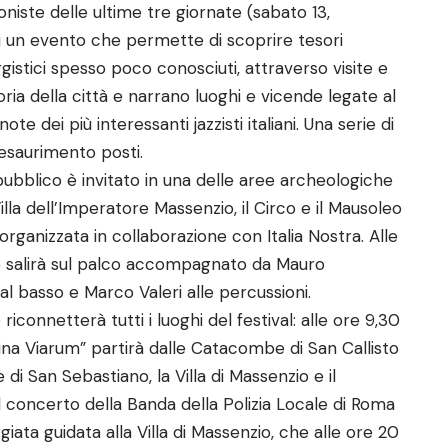
niste delle ultime tre giornate (sabato 13,
i un evento che permette di scoprire tesori
ggistici spesso poco conosciuti, attraverso visite e
ria della città e narrano luoghi e vicende legate al
ote dei più interessanti jazzisti italiani. Una serie di
esaurimento posti.
pubblico è invitato in una delle aree archeologiche
lla dell’Imperatore Massenzio, il Circo e il Mausoleo
rganizzata in collaborazione con Italia Nostra. Alle
so salirà sul palco accompagnato da Mauro
al basso e Marco Valeri alle percussioni.
connetterà tutti i luoghi del festival: alle ore 9,30
gina Viarum” partirà dalle Catacombe di San Callisto
i San Sebastiano, la Villa di Massenzio e il
il concerto della Banda della Polizia Locale di Roma
iata guidata alla Villa di Massenzio, che alle ore 20