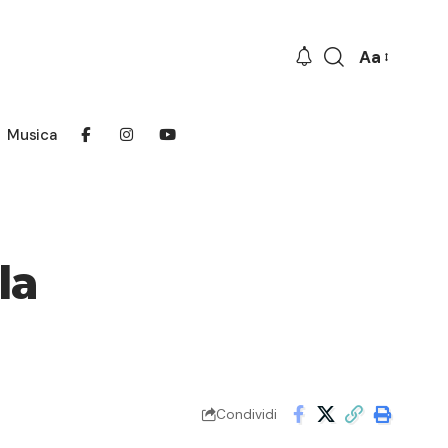
Aa
Font
Resizer
Musica
la
Condividi