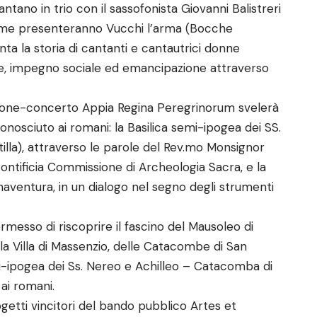
ntano in trio con il sassofonista Giovanni Balistreri
nsieme presenteranno Vucchi l’arma (Bocche
ta la storia di cantanti e cantautrici donne
dine, impegno sociale ed emancipazione attraverso
ezione-concerto Appia Regina Peregrinorum svelerà
nosciuto ai romani: la Basilica semi-ipogea dei SS.
lla), attraverso le parole del Rev.mo Monsignor
ontificia Commissione di Archeologia Sacra, e la
naventura, in un dialogo nel segno degli strumenti
rmesso di riscoprire il fascino del Mausoleo di
la Villa di Massenzio, delle Catacombe di San
emi-ipogea dei Ss. Nereo e Achilleo – Catacomba di
ai romani.
getti vincitori del bando pubblico Artes et