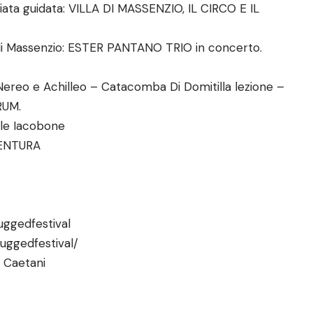
giata guidata: VILLA DI MASSENZIO, IL CIRCO E IL
a di Massenzio: ESTER PANTANO TRIO in concerto.
 Nereo e Achilleo – Catacomba Di Domitilla lezione –
RUM.
ale Iacobone
VENTURA
ggedfestival
uggedfestival/
m Caetani