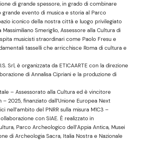
ione di grande spessore, in grado di combinare
ico grande evento di musica e storia al Parco
zio iconico della nostra città e luogo privilegiato
ma Massimiliano Smeriglio, Assessore alla Cultura di
ospita musicisti straordinari come Paolo Fresu e
amentali tasselli che arricchisce Roma di cultura e
I.S. Srl, è organizzata da ETICAARTE con la direzione
aborazione di Annalisa Cipriani e la produzione di
le – Assessorato alla Cultura ed è vincitore
m – 2025, finanziato dall’Unione Europea Next
ici nell’ambito del PNRR sulla misura M1C3 –
llaborazione con SIAE. È realizzato in
Cultura, Parco Archeologico dell’Appia Antica, Musei
e di Archeologia Sacra, Italia Nostra e Nazionale