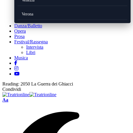
Venezia
Verona
Danza/Balletto
Opera
Prosa
Festival/Rassegna
Intervista
Libri
Musica
Reading:
2050 La Guerra dei Ghiacci
Condividi
Font
Aa
Resizer