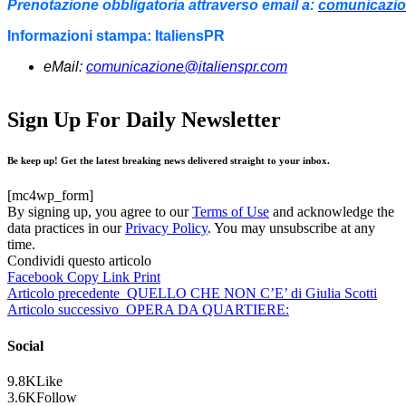
Prenotazione obbligatoria attraverso email a:
comunicazio
Informazioni stampa:
ItaliensPR
eMail:
comunicazione@italienspr.com
Sign Up For Daily Newsletter
Be keep up! Get the latest breaking news delivered straight to your inbox.
[mc4wp_form]
By signing up, you agree to our
Terms of Use
and acknowledge the
data practices in our
Privacy Policy
. You may unsubscribe at any
time.
Condividi questo articolo
Facebook
Copy Link
Print
Articolo precedente
QUELLO CHE NON C’E’ di Giulia Scotti
Articolo successivo
OPERA DA QUARTIERE:
Social
9.8K
Like
3.6K
Follow