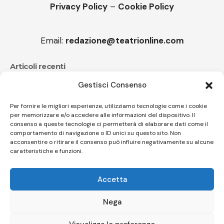
Privacy Policy
–
Cookie Policy
Email:
redazione@teatrionline.com
Articoli recenti
Gestisci Consenso
CucuFestival 2026: teatro di strada a Roana
Il sound travolgente di Sparagna e l’Orchestra
Per fornire le migliori esperienze, utilizziamo tecnologie come i cookie
per memorizzare e/o accedere alle informazioni del dispositivo. Il
popolare italiana
consenso a queste tecnologie ci permetterà di elaborare dati come il
comportamento di navigazione o ID unici su questo sito. Non
acconsentire o ritirare il consenso può influire negativamente su alcune
caratteristiche e funzioni.
Follow US
Accetta
© A.C.I.D.I. Associazione Culturale Informazione Diffusione Innovazione
APS - Codice Fiscale 94310120483 - Via Jacopo Nardi 21 - 50132
Nega
Firenze - SEO BY SIMONE ROMPIETTI SR WEB