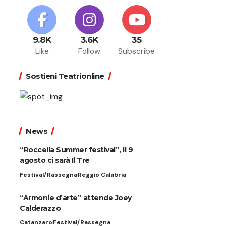
9.8K
3.6K
35
Like
Follow
Subscribe
Sostieni Teatrionline
News
“Roccella Summer festival”, il 9
agosto ci sarà Il Tre
Festival/Rassegna
Reggio Calabria
“Armonie d’arte” attende Joey
Calderazzo
Catanzaro
Festival/Rassegna