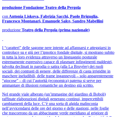
produzione Fondazione Teatro della Pergola
con
Antonia Liskova, Fabrizia Sacchi, Paolo Briguglia,
Francesco Montanari, Emanuele Salce, Sandro Mabellini
produzione
Teatro della Pergola (prima nazionale)
I “caratteri” delle sagome nere intente ad affannarsi e atteggiarsi in
controluce su e giù per l’ipnotico fondale digitale, si mostrano subito
in tutta la loro evidenza attraverso un linguaggio posturale
estremamente espressivo capace di plasmare infingimenti maldestri,
talvolta declinati in parodia o satira (alla La Bruyère) dei ruoli
sociali, dei contrasti di genere, delle differenze di casta irrigidite in
maschere ineludibili, delle trame ingannevoli – solo apparentemente
“giocose” – di cui l’autorità (economica) paterna si serve per
ammantare di illusioni romantiche un destino già scritto.
Nel grande viale alberato (un’immagine del giardino di Boboli)
raffinate elaborazioni digitali generano continui, impercettibili
cambiamenti della luce. C’è una sorta di algida malinconia
nell’avvicendarsi delle ore del giorno e delle stagioni, nelle foglie
che trascorrono da un abbacinante verde meridiano al grigiore di