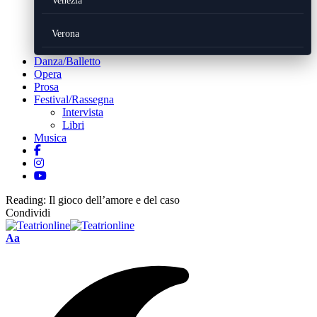
Venezia
Verona
Danza/Balletto
Opera
Prosa
Festival/Rassegna
Intervista
Libri
Musica
Reading:
Il gioco dell’amore e del caso
Condividi
Font
Aa
Resizer