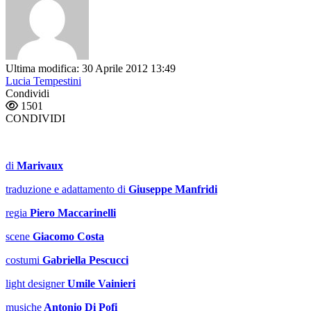
Ultima modifica: 30 Aprile 2012 13:49
Lucia Tempestini
Condividi
1501
CONDIVIDI
di
Marivaux
traduzione e adattamento di
Giuseppe Manfridi
regia
P
iero Maccarinelli
scene
Giacomo Costa
costumi
Gabriella Pescucci
light designer
Umile Vainieri
musiche
Antonio Di Pofi