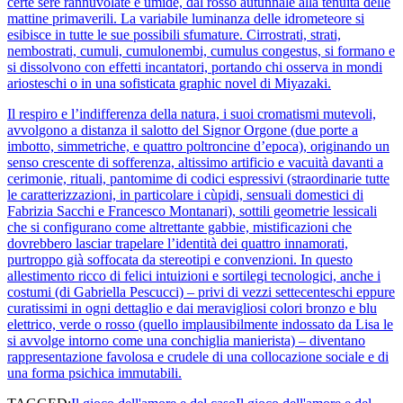
certe sere rannuvolate e umide, dal rosso autunnale alla tenuità delle
mattine primaverili. La variabile luminanza delle idrometeore si
esibisce in tutte le sue possibili sfumature. Cirrostrati, strati,
nembostrati, cumuli, cumulonembi, cumulus congestus, si formano e
si dissolvono con effetti incantatori, portando chi osserva in mondi
ariosteschi o in una sofisticata graphic novel di Miyazaki.
Il respiro e l’indifferenza della natura, i suoi cromatismi mutevoli,
avvolgono a distanza il salotto del Signor Orgone (due porte a
imbotto, simmetriche, e quattro poltroncine d’epoca), originando un
senso crescente di sofferenza, altissimo artificio e vacuità davanti a
cerimonie, rituali, pantomime di codici espressivi (straordinarie tutte
le caratterizzazioni, in particolare i cùpidi, sensuali domestici di
Fabrizia Sacchi e Francesco Montanari), sottili geometrie lessicali
che si configurano come altrettante gabbie, mistificazioni che
dovrebbero lasciar trapelare l’identità dei quattro innamorati,
purtroppo già soffocata da stereotipi e convenzioni. In questo
allestimento ricco di felici intuizioni e sortilegi tecnologici, anche i
costumi (di Gabriella Pescucci) – privi di vezzi settecenteschi eppure
curatissimi in ogni dettaglio e dai meravigliosi colori bronzo e blu
elettrico, verde o rosso (quello implausibilmente indossato da Lisa le
si avvolge intorno come una conchiglia manierista) – diventano
rappresentazione favolosa e crudele di una collocazione sociale e di
una forma psichica immutabili.