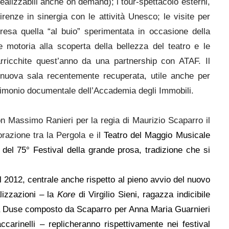
lizzabili anche on demand); i tour-spettacolo esterni,
irenze in sinergia con le attività Unesco; le visite per
resa quella “al buio” sperimentata in occasione della
e motoria alla scoperta della bellezza del teatro e le
arricchite quest’anno da una partnership con ATAF. Il
 nuova sala recentemente recuperata, utile anche per
trimonio documentale dell’Accademia degli Immobili.
n Massimo Ranieri per la regia di Maurizio Scaparro il
orazione tra la Pergola e il
Teatro del Maggio Musicale
 del 75° Festival della grande prosa, tradizione che si
el 2012, centrale anche rispetto al pieno avvio del nuovo
alizzazioni – la
Kore
di Virgilio Sieni, ragazza indicibile
a Duse composto da Scaparro per Anna Maria Guarnieri
carinelli – replicheranno rispettivamente nei festival