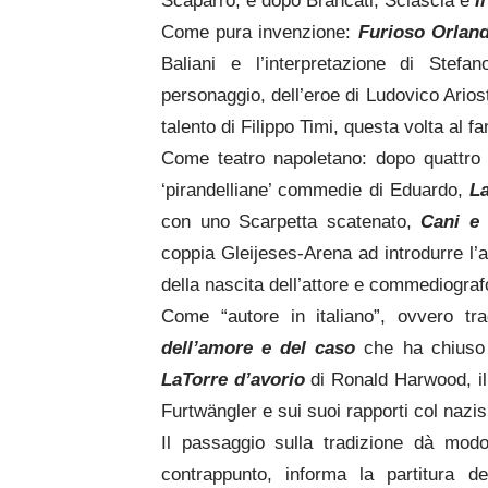
Scaparro; e dopo Brancati, Sciascia e
I
Come pura invenzione:
Furioso Orlan
Baliani e l’interpretazione di Stefa
personaggio, dell’eroe di Ludovico Arios
talento di Filippo Timi, questa volta al 
Come teatro napoletano: dopo quattro 
‘pirandelliane’ commedie di Eduardo,
L
con uno Scarpetta scatenato,
Cani e 
coppia Gleijeses-Arena ad introdurre l’a
della nascita dell’attore e commediogra
Come “autore in italiano”, ovvero tr
dell’amore e del caso
che ha chiuso 
La
Torre d’avorio
di Ronald Harwood, il
Furtwängler e sui suoi rapporti col nazis
Il passaggio sulla tradizione dà mod
contrappunto, informa la partitura d