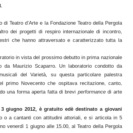
3.
 di Teatro d’Arte e la Fondazione Teatro della Pergola
tro dei progetti di respiro internazionale di incontro,
stri che hanno attraversato e caratterizzato tutta la
atorio in vista del prossimo debutto in prima nazionale
etto da Maurizio Scaparro. Un laboratorio condotto da
usicali del Varietà, su questa particolare palestra
 del primo Novecento che ospitava recitazione, canto,
ndo una forma aperta fatta di brevi
performance
di arte
 3 giugno 2012, è gratuito ed
è destinato a giovani
o a cantanti con attitudini attoriali, e si articola in 5
nno venerdì 1 giugno alle 15.00, al Teatro della Pergola