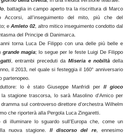
l giorno della civetta
, in una inedita versione teatrale.
do
, battaglia in campo aperto tra la riscrittura di Marco
no Accorsi, all’inseguimento del mito, più che del
to; e
Amleto 02
, altro mitico inseguimento condotto dal
fantasma del Principe di Danimarca.
anni torna Luca De Filippo con una delle più belle e
a grande magia
; lo segue per le feste Luigi De Filippo
gatti
, entrambi preceduti da
Miseria e nobiltà
della
nno, il 2013, nel quale si festeggia il 160° anniversario
fo partenopeo.
aduttore: lo è stato Giuseppe Manfridi per
Il gioco
la stagione trascorsa, lo sarà Masolino d’Amico per
 dramma sul controverso direttore d’orchestra
Wilhelm
mo che riporterà alla Pergola Luca Zingaretti.
o di illuminare lo sguardo sull’Europa che, come un
ella nuova stagione.
Il discorso del re
, ennesimo