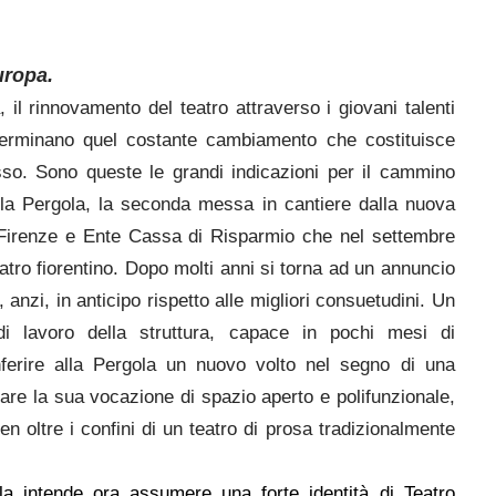
uropa.
, il rinnovamento del teatro attraverso i giovani talenti
erminano quel costante cambiamento che costituisce
esso. Sono queste le grandi indicazioni per il cammino
lla Pergola, la seconda messa in cantiere dalla nuova
Firenze e Ente Cassa di Risparmio che nel settembre
tro fiorentino. Dopo molti anni si torna ad un annuncio
anzi, in anticipo rispetto alle migliori consuetudini. Un
di lavoro della struttura, capace in pochi mesi di
nferire alla Pergola un nuovo volto nel segno di una
are la sua vocazione di spazio aperto e polifunzionale,
en oltre i confini di un teatro di prosa tradizionalmente
a intende ora assumere una forte identità di Teatro