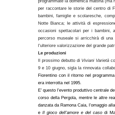
programmate la domenica mattina (ma rea
per raccontare le storie del centro di F
bambini, famiglie e scolaresche, comp
Notte Bianca; le attività di espression
occasioni spettacolari per i bambini, 
percorso museale si arricchirà di una
l’ulteriore valorizzazione del grande pa
Le produzioni
Il prossimo debutto di
Viviani Varietà
co
9 e 10 giugno, sigla la rinnovata collab
Fiorentino con il ritorno nel programma
era interrotta nel 1995
.
E’ questo l’evento produttivo centrale d
corso della Pergola, mentre l
e altre re
danzata da Ramona Caia, l’omaggio all
e
Il gioco dell’amore e del caso
di Mac