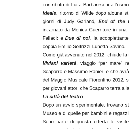
contributo di Luca Barbareschi all’osmo
ideale
, ritorno di Wilde dopo alcune st
giorni di Judy Garland,
End of the 
incarnato da Monica Guerritore in una 
Fallaci; e
Due di noi
, la scoppiettant
coppia Emilio Solfrizzi-Lunetta Savino.
Come già avvenuto nel 2012, chiude la 
Viviani varietà
, viaggio “per mare” ne
Scaparro e Massimo Ranieri e che avrà
del Maggio Musicale Fiorentino 2012, sul
per giovani attori che Scaparro terrà all
La città del teatro
Dopo un avvio sperimentale, trovano sta
Museo e di quelle per bambini e ragazzi,
Sono parte di questa offerta le visit