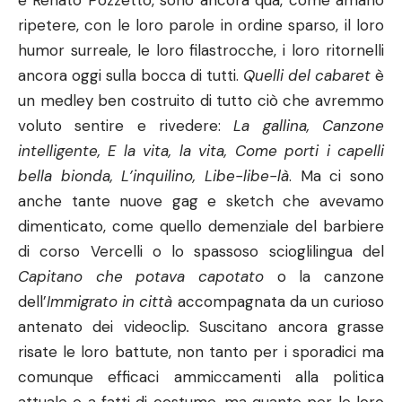
e Renato Pozzetto, sono ancora qua, come amano
ripetere, con le loro parole in ordine sparso, il loro
humor surreale, le loro filastrocche, i loro ritornelli
ancora oggi sulla bocca di tutti.
Quelli del cabaret
è
un medley ben costruito di tutto ciò che avremmo
voluto sentire e rivedere:
La gallina
,
Canzone
intelligente
,
E la vita, la vita
,
Come porti i capelli
bella bionda
, L’inquilino, Libe-libe-là
. Ma ci sono
anche tante nuove gag e sketch che avevamo
dimenticato, come quello demenziale del barbiere
di corso Vercelli o lo spassoso scioglilingua del
C
apitano che potava capotato
o la canzone
dell’
Immigrato in città
accompagnata da un curioso
antenato dei videoclip
.
Suscitano ancora grasse
risate le loro battute, non tanto per i sporadici ma
comunque efficaci ammiccamenti alla politica