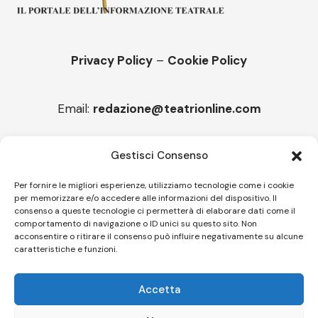
Privacy Policy
–
Cookie Policy
Email:
redazione@teatrionline.com
Articoli recenti
Gestisci Consenso
“Roccella Summer festival”, il 9 agosto ci sarà Il Tre
Per fornire le migliori esperienze, utilizziamo tecnologie come i cookie
per memorizzare e/o accedere alle informazioni del dispositivo. Il
“Armonie d’arte” attende Joey Calderazzo
consenso a queste tecnologie ci permetterà di elaborare dati come il
comportamento di navigazione o ID unici su questo sito. Non
acconsentire o ritirare il consenso può influire negativamente su alcune
caratteristiche e funzioni.
Follow US
Accetta
© A.C.I.D.I. Associazione Culturale Informazione Diffusione Innovazione
APS - Codice Fiscale 94310120483 - Via Jacopo Nardi 21 - 50132