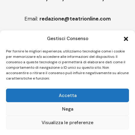
Email:
redazione@teatrionline.com
Articoli recenti
Gestisci Consenso
“Armonie d’arte”, arriva la Carmen
Per fornire le migliori esperienze, utilizziamo tecnologie come i cookie
per memorizzare e/o accedere alle informazioni del dispositivo. Il
Melicuccà, Capitale della poesia
consenso a queste tecnologie ci permetterà di elaborare dati come il
comportamento di navigazione o ID unici su questo sito. Non
acconsentire o ritirare il consenso può influire negativamente su alcune
caratteristiche e funzioni.
Follow US
Accetta
© A.C.I.D.I. Associazione Culturale Informazione Diffusione Innovazione
APS - Codice Fiscale 94310120483 - Via Jacopo Nardi 21 - 50132
Nega
Firenze - SEO BY SIMONE ROMPIETTI SR WEB
Visualizza le preferenze
Le tue preferenze relative alla privacy