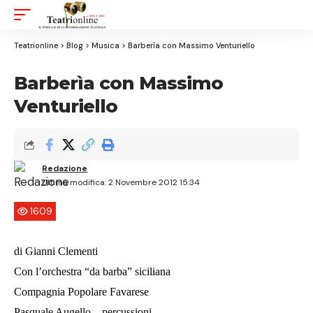
Aa
Font
Resizer
Teatrionline
>
Blog
>
Musica
>
Barberìa con Massimo Venturiello
Barberìa con Massimo
Venturiello
Redazione
Ultima modifica: 2 Novembre 2012 15:34
1609
di Gianni Clementi
Con l’orchestra “da barba” siciliana
Compagnia Popolare Favarese
Pasquale Augello – percussioni