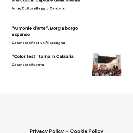
Melicuccà, Capitale della poesia
Arte/Cultura
Reggio Calabria
“Armonie d’arte”, Borgia borgo
espanso
Catanzaro
Festival/Rassegna
“Color fest” torna in Calabria
Catanzaro
Evento
Privacy Policy
–
Cookie Policy