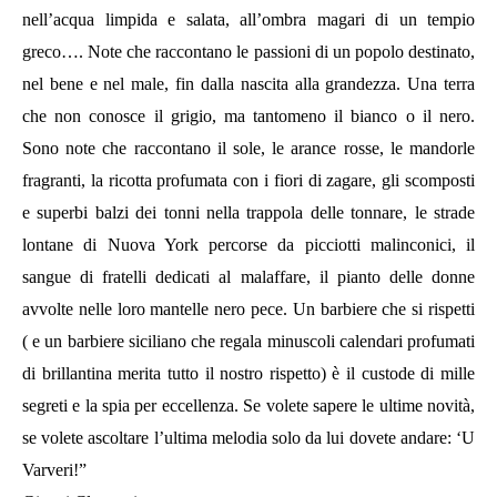
nell’acqua limpida e salata, all’ombra magari di un tempio
greco…. Note che raccontano le passioni di un popolo destinato,
nel bene e nel male, fin dalla nascita alla grandezza. Una terra
che non conosce il grigio, ma tantomeno il bianco o il nero.
Sono note che raccontano il sole, le arance rosse, le mandorle
fragranti, la ricotta profumata con i fiori di zagare, gli scomposti
e superbi balzi dei tonni nella trappola delle tonnare, le strade
lontane di Nuova York percorse da picciotti malinconici, il
sangue di fratelli dedicati al malaffare, il pianto delle donne
avvolte nelle loro mantelle nero pece. Un barbiere che si rispetti
( e un barbiere siciliano che regala minuscoli calendari profumati
di brillantina merita tutto il nostro rispetto) è il custode di mille
segreti e la spia per eccellenza. Se volete sapere le ultime novità,
se volete ascoltare l’ultima melodia solo da lui dovete andare: ‘U
Varveri!”