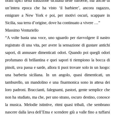
brani tipici della tradizione siciliana delle barberìe, ma anche di
un’intera epoca che ha visto ‘il barbiere’, ancora ragazzo,
emigrare a New York e poi, per motivi oscuri, scappare in
Sicilia, sua terra d’origine, dove ha continuato a vivere …”
Massimo Venturiello
“A volte basta una voce, uno sguardo per riavvolgere il nastro
registrato di una vita, per avere la sensazione di gustare antichi
sapori, di annusare dimenticati odori. Quando poi quegli odori
profumano di brillantina e quei sapori ti riempiono la bocca di
pinoli, uva passa e sarde, allora ti puoi trovare solo in un luogo:
una barberia siciliana. In un angolo, quasi dimenticati, un
tamburello, un mandolino e una fisarmonica sono in attesa dei
loro padroni. Braccianti, falegnami, pastori, gente semplice che
non ha studiato, ma che, per uno strano, oscuro destino, conosce
la musica. Melodie istintive, ritmi quasi tribali, che sembrano
nascere dalla lava dell’Etna e scendere giù a valle fino a tuffarsi