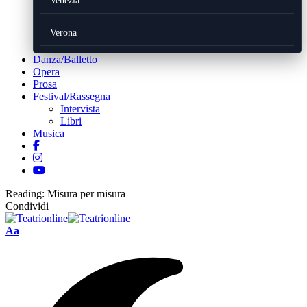
Venezia
Verona
Danza/Balletto
Opera
Prosa
Festival/Rassegna
Intervista
Libri
Musica
Reading:
Misura per misura
Condividi
Font
Aa
Resizer