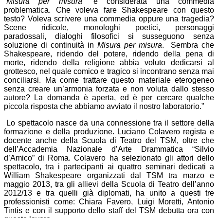
“
Misura per misura”
è considerata una commedia
problematica. Che voleva fare Shakespeare con questo
testo? Voleva scrivere una commedia oppure una tragedia?
Scene ridicole, monologhi poetici, personaggi
paradossali, dialoghi filosofici si susseguono senza
soluzione di continuità in
Misura per misura
. Sembra che
Shakespeare, ridendo del potere, ridendo della pena di
morte, ridendo della religione abbia voluto dedicarsi al
grottesco, nel quale comico e tragico si incontrano senza mai
conciliarsi. Ma come trattare questo materiale eterogeneo
senza creare un’armonia forzata e non voluta dallo stesso
autore? La domanda è aperta, ed è per cercare qualche
piccola risposta che abbiamo avviato il nostro laboratorio.”
Lo spettacolo nasce da una connessione tra il settore della
formazione e della produzione. Luciano Colavero regista e
docente anche della Scuola di Teatro del TSM, oltre che
dell’Accademia Nazionale d’Arte Drammatica “Silvio
d’Amico” di Roma. Colavero ha selezionato gli attori dello
spettacolo, tra i partecipanti ai quattro seminari dedicati a
William Shakespeare organizzati dal TSM tra marzo e
maggio 2013, tra gli allievi della Scuola di Teatro dell’anno
2012/13 e tra quelli già diplomati, ha unito a questi tre
professionisti come: Chiara Favero, Luigi Moretti, Antonio
Tintis e con il supporto dello staff del TSM debutta ora con