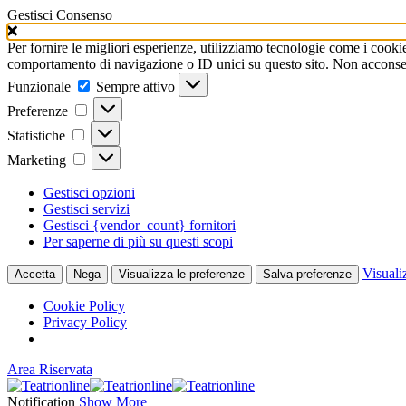
Gestisci Consenso
Per fornire le migliori esperienze, utilizziamo tecnologie come i cooki
comportamento di navigazione o ID unici su questo sito. Non acconsenti
Funzionale
Funzionale
Sempre attivo
Preferenze
Preferenze
Statistiche
Statistiche
Marketing
Marketing
Gestisci opzioni
Gestisci servizi
Gestisci {vendor_count} fornitori
Per saperne di più su questi scopi
Visuali
Accetta
Nega
Visualizza le preferenze
Salva preferenze
Cookie Policy
Privacy Policy
Area Riservata
Notification
Show More