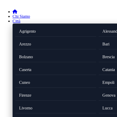
Chi Siamo
Città
Agrigento
Alessand
Arezzo
Bari
Bolzano
Brescia
Caserta
Catania
Cuneo
Empoli
Firenze
Genova
Livorno
Lucca