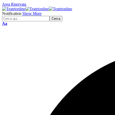
Area Riservata
Notification
Show More
Font
Aa
Resizer