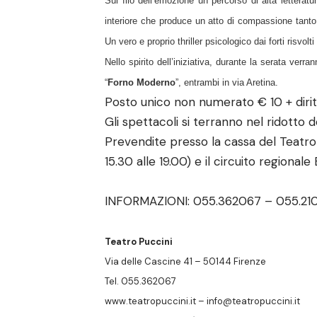
Sul filo dell’emozione un percorso di alta letteratu
interiore che produce un atto di compassione tanto 
Un vero e proprio thriller psicologico dai forti risvol
Nello spirito dell’iniziativa, durante la serata verran
“
Forno Moderno
”, entrambi in via Aretina.
Posto unico non numerato € 10 + dirit
Gli spettacoli si terranno nel ridotto 
Prevendite presso la cassa del Teatro
15.30 alle 19.00) e il circuito regionale
INFORMAZIONI: 055.362067 – 055.21
Teatro Puccini
Via delle Cascine 41 – 50144 Firenze
Tel. 055.362067
www.teatropuccini.it –
info@teatropuccini.it