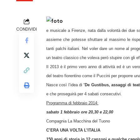
CONDIVIDI
e musicale a Firenze, nata dalla volontà dei due s
assieme che potesse sfruttare al massimo le rispe
tanti palchi italiani. Nel voler dare un nome al pro
un teatro classico che voleva però stupire con gli ef
Il 2013 è il primo vero anno di attività ed è un ver
del teatro fiorentino come il Puccini per proporre una
Nasce così l’idea di “
De Gustibus, assaggi di teat
e che proseguirà per 4 sabati consecutivi.
Programma di febbraio 2014:
sabato 1 febbraio ore 20,30 e 22,00
Compagnia La Macchina del Tuono
C’ERA UNA VOLTA L’ITALIA
150 anni di storia in 12 canzoni e qualche capol