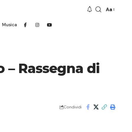
Aa
Font
Resizer
Musica
o – Rassegna di
Condividi