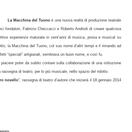
La Macchina del Tuono
è una nuova realtà di produzione teatrale
oci fondatori, Fabrizio Checcacci e Roberto Andrioli
di creare qualcosa
ttive esperienze maturate in vent’anni di musica, prosa e musical su
getto, la Macchina del Tuono, col suo nome d’altri tempi e il rimando ad
fetti “speciali” artigianali, sembrava un buon nome, e così fu.
o piacere poter da subito contare sulla collaborazione di una istituzione
 rassegna di teatro, per lo più musicale, nello spazio del ridotto.
ro novello
”, rassegna di teatro d’autore che inizierà il 18 gennaio 2014
avoro