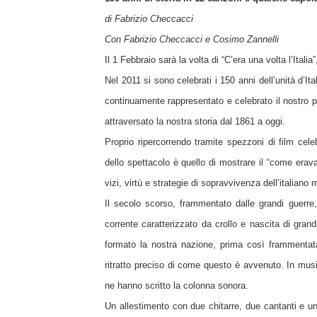
di Fabrizio Checcacci
Con Fabrizio Checcacci e Cosimo Zannelli
Il 1 Febbraio sarà la volta di “C’era una volta l’Ital
Nel 2011 si sono celebrati i 150 anni dell’unità d’
continuamente rappresentato e celebrato il nostro p
attraversato la nostra storia dal 1861 a oggi.
Proprio ripercorrendo tramite spezzoni di film cele
dello spettacolo è quello di mostrare il “come erav
vizi, virtù e strategie di sopravvivenza dell’italiano 
Il secolo scorso, frammentato dalle grandi guerre, 
corrente caratterizzato da crollo e nascita di gran
formato la nostra nazione, prima così frammentata,
ritratto preciso di come questo è avvenuto. In mu
ne hanno scritto la colonna sonora.
Un allestimento con due chitarre, due cantanti e u