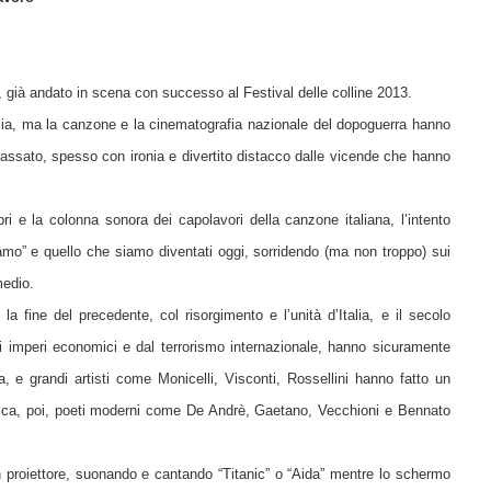
ia”, già andato in scena con successo al Festival delle colline 2013.
Italia, ma la canzone e la cinematografia nazionale del dopoguerra hanno
assato, spesso con ironia e divertito distacco dalle vicende che hanno
bri e la colonna sonora dei capolavori della canzone italiana, l’intento
amo” e quello che siamo diventati oggi, sorridendo (ma non troppo) sui
medio.
la fine del precedente, col risorgimento e l’unità d’Italia, e il secolo
di imperi economici e dal terrorismo internazionale, hanno sicuramente
 e grandi artisti come Monicelli, Visconti, Rossellini hanno fatto un
sica, poi, poeti moderni come De Andrè, Gaetano, Vecchioni e Bennato
n proiettore, suonando e cantando “Titanic” o “Aida” mentre lo schermo