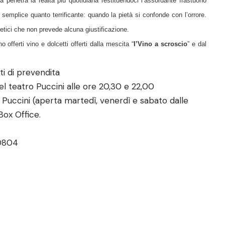
ra penetra la realtà più quotidiana restituendoci l’assordante frastuono
semplice quanto terrificante: quando la pietà si confonde con l’orrore.
ti etici che non prevede alcuna giustificazione.
no offerti vino e dolcetti offerti dalla mescita “
I’Vino a scroscio
” e dal
ti di prevendita
del teatro Puccini alle ore 20,30 e 22,00
 Puccini (aperta martedì, venerdì e sabato dalle
 Box Office.
0804