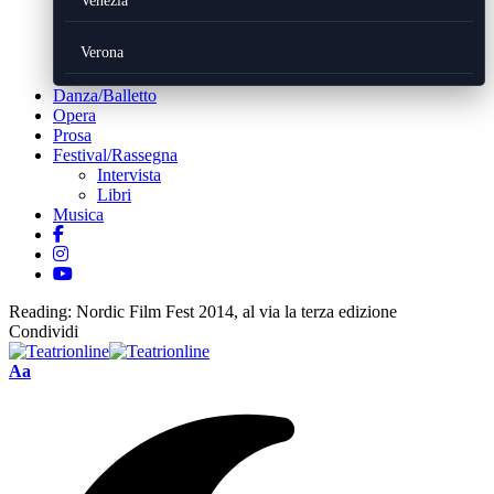
Venezia
Verona
Danza/Balletto
Opera
Prosa
Festival/Rassegna
Intervista
Libri
Musica
Reading:
Nordic Film Fest 2014, al via la terza edizione
Condividi
Font
Aa
Resizer