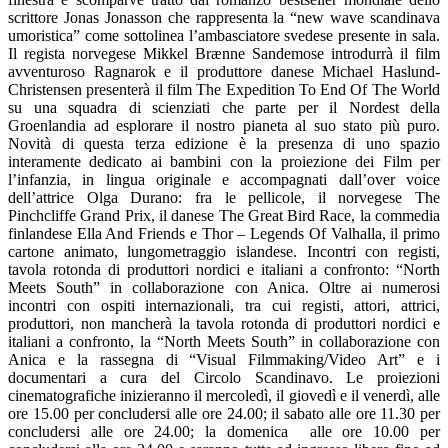
scrittore Jonas Jonasson che rappresenta la “new wave scandinava
umoristica” come sottolinea l’ambasciatore svedese presente in sala.
Il regista norvegese Mikkel Brænne Sandemose introdurrà il film
avventuroso Ragnarok e il produttore danese Michael Haslund-
Christensen presenterà il film The Expedition To End Of The World
su una squadra di scienziati che parte per il Nordest della
Groenlandia ad esplorare il nostro pianeta al suo stato più puro.
Novità di questa terza edizione è la presenza di uno spazio
interamente dedicato ai bambini con la proiezione dei Film per
l’infanzia, in lingua originale e accompagnati dall’over voice
dell’attrice Olga Durano: fra le pellicole, il norvegese The
Pinchcliffe Grand Prix, il danese The Great Bird Race, la commedia
finlandese Ella And Friends e Thor – Legends Of Valhalla, il primo
cartone animato, lungometraggio islandese. Incontri con registi,
tavola rotonda di produttori nordici e italiani a confronto: “North
Meets South” in collaborazione con Anica. Oltre ai numerosi
incontri con ospiti internazionali, tra cui registi, attori, attrici,
produttori, non mancherà la tavola rotonda di produttori nordici e
italiani a confronto, la “North Meets South” in collaborazione con
Anica e la rassegna di “Visual Filmmaking/Video Art” e i
documentari a cura del Circolo Scandinavo. Le proiezioni
cinematografiche inizieranno il mercoledì, il giovedì e il venerdì, alle
ore 15.00 per concludersi alle ore 24.00; il sabato alle ore 11.30 per
concludersi alle ore 24.00; la domenica alle ore 10.00 per