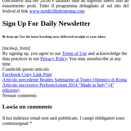
concludersi alla ore 24.00 e saranno tutte ad ingresso libero fino ad
esaurimento posti. Tutto il programma dettagliato al sul sito del
festival al link
www.nordicfilmfestroma.com
Sign Up For Daily Newsletter
Be keep up! Get the latest breaking news delivered straight to your inbox.
[mc4wp_form]
By signing up, you agree to our
Terms of Use
and acknowledge the
data practices in our
Privacy Policy
. You may unsubscribe at any
time.
Condividi questo articolo
Facebook
Copy Link
Print
Articolo precedente
Beatles Submarine al Teatro Olimpico di Roma
Articolo successivo
PerformAzioni 2014 “Made in Italy” (4°
edizione)
Nessun commento
Lascia un commento
Il tuo indirizzo email non sarà pubblicato.
I campi obbligatori sono
contrassegnati
*