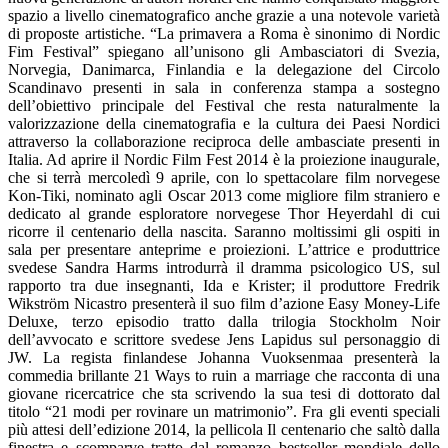
spazio a livello cinematografico anche grazie a una notevole varietà
di proposte artistiche. “La primavera a Roma è sinonimo di Nordic
Fim Festival” spiegano all’unisono gli Ambasciatori di Svezia,
Norvegia, Danimarca, Finlandia e la delegazione del Circolo
Scandinavo presenti in sala in conferenza stampa a sostegno
dell’obiettivo principale del Festival che resta naturalmente la
valorizzazione della cinematografia e la cultura dei Paesi Nordici
attraverso la collaborazione reciproca delle ambasciate presenti in
Italia. Ad aprire il Nordic Film Fest 2014 è la proiezione inaugurale,
che si terrà mercoledì 9 aprile, con lo spettacolare film norvegese
Kon-Tiki, nominato agli Oscar 2013 come migliore film straniero e
dedicato al grande esploratore norvegese Thor Heyerdahl di cui
ricorre il centenario della nascita. Saranno moltissimi gli ospiti in
sala per presentare anteprime e proiezioni. L’attrice e produttrice
svedese Sandra Harms introdurrà il dramma psicologico US, sul
rapporto tra due insegnanti, Ida e Krister; il produttore Fredrik
Wikström Nicastro presenterà il suo film d’azione Easy Money-Life
Deluxe, terzo episodio tratto dalla trilogia Stockholm Noir
dell’avvocato e scrittore svedese Jens Lapidus sul personaggio di
JW. La regista finlandese Johanna Vuoksenmaa presenterà la
commedia brillante 21 Ways to ruin a marriage che racconta di una
giovane ricercatrice che sta scrivendo la sua tesi di dottorato dal
titolo “21 modi per rovinare un matrimonio”. Fra gli eventi speciali
più attesi dell’edizione 2014, la pellicola Il centenario che saltò dalla
finestra e scomparve tratto dal romanzo bestseller mondiale dello