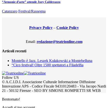
“Armonie d’arte” attende Joey Calderazzo
Catanzaro
Festival/Rassegna
Privacy Policy
–
Cookie Policy
Email:
redazione@teatrionline.com
Articoli recenti
Montello è Jazz. Leszek Kułakowski a Montebelluna
“Cico festival! Oltre 1500 spettatori a Filadelfia
Follow US
© A.C.I.D.I. Associazione Culturale Informazione Diffusione
Innovazione APS - Codice Fiscale 94310120483 - Via Jacopo Nardi
21 - 50132 Firenze - SEO BY SIMONE ROMPIETTI SR WEB
Bentornato!
Accedi al tuo account