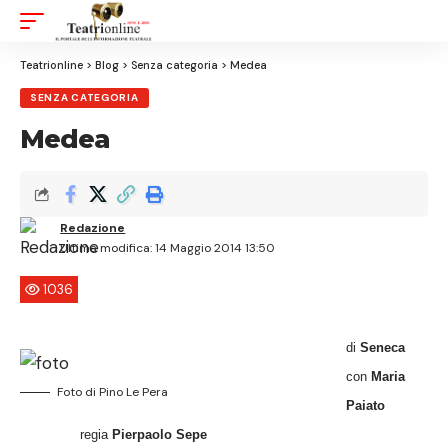
Aa
Font
Resizer
Teatrionline
>
Blog
>
Senza categoria
>
Medea
SENZA CATEGORIA
Medea
Redazione
Ultima modifica: 14 Maggio 2014 13:50
1036
di
Seneca
con
Maria
Foto di Pino Le Pera
Paiato
regia
Pierpaolo Sepe