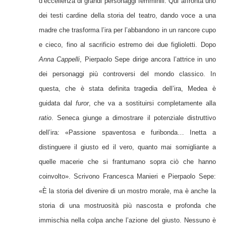
d’eccellenza di grandi personaggi femminili. Qui affronta uno
dei testi cardine della storia del teatro, dando voce a una
madre che trasforma l’ira per l’abbandono in un rancore cupo
e cieco, fino al sacrificio estremo dei due figlioletti. Dopo
Anna Cappelli
, Pierpaolo Sepe dirige ancora l’attrice in uno
dei personaggi più controversi del mondo classico. In
questa, che è stata definita tragedia dell’ira, Medea è
guidata dal
furor
, che va a sostituirsi completamente alla
ratio
. Seneca giunge a dimostrare il potenziale distruttivo
dell’ira: «Passione spaventosa e furibonda… Inetta a
distinguere il giusto ed il vero, quanto mai somigliante a
quelle macerie che si frantumano sopra ciò che hanno
coinvolto». Scrivono Francesca Manieri e Pierpaolo Sepe:
«È la storia del divenire di un mostro morale, ma è anche la
storia di una mostruosità più nascosta e profonda che
immischia nella colpa anche l’azione del giusto. Nessuno è