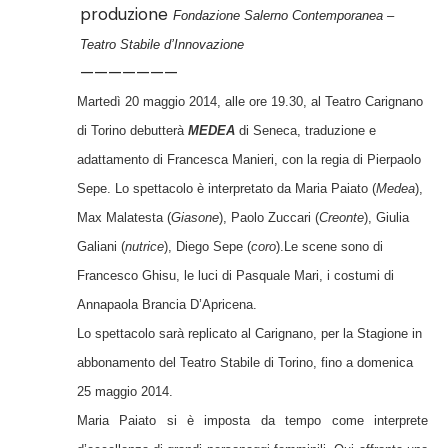
produzione
Fondazione Salerno Contemporanea –
Teatro Stabile d’Innovazione
———————
Martedì 20 maggio 2014, alle ore 19.30, al Teatro Carignano
di Torino debutterà
MEDEA
di Seneca, traduzione e
adattamento di Francesca Manieri, con la regia di Pierpaolo
Sepe. Lo spettacolo è interpretato da Maria Paiato
(
Medea
),
Max Malatesta (
Giasone
), Paolo Zuccari (
Creonte
),
Giulia
Galiani
(
nutrice
),
Diego Sepe (
coro
).
Le
scene sono di
Francesco Ghisu, le luci di Pasquale Mari, i costumi di
Annapaola Brancia D’Apricena.
Lo spettacolo s
arà replicato al Carignano, per la Stagione in
abbonamento del Teatro Stabile di Torino, fino a domenica
25 maggio 2014.
Maria Paiato si è imposta da tempo come interprete