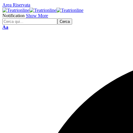
Area Riservata
Notification
Show More
Font
Aa
Resizer