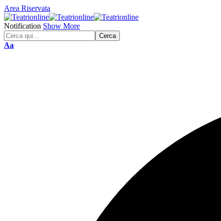
Area Riservata
Notification
Show More
Font
Aa
Resizer