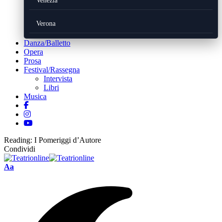
Venezia
Verona
Danza/Balletto
Opera
Prosa
Festival/Rassegna
Intervista
Libri
Musica
Reading:
I Pomeriggi d’Autore
Condividi
Font
Aa
Resizer