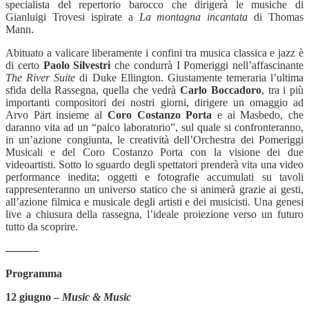
specialista del repertorio barocco che dirigerà le musiche di
Gianluigi Trovesi ispirate a
La montagna incantata
di Thomas
Mann.
Abituato a valicare liberamente i confini tra musica classica e jazz è
di certo
Paolo Silvestri
che condurrà I Pomeriggi nell’affascinante
The River Suite
di Duke Ellington. Giustamente temeraria l’ultima
sfida della Rassegna, quella che vedrà
Carlo Boccadoro
, tra i più
importanti compositori dei nostri giorni, dirigere un omaggio ad
Arvo Pärt insieme al
Coro Costanzo Porta
e ai Masbedo, che
daranno vita ad un “palco laboratorio”, sul quale si confronteranno,
in un’azione congiunta, le creatività dell’Orchestra dei Pomeriggi
Musicali e del Coro Costanzo Porta con la visione dei due
videoartisti. Sotto lo sguardo degli spettatori prenderà vita una video
performance inedita; oggetti e fotografie accumulati su tavoli
rappresenteranno un universo statico che si animerà grazie ai gesti,
all’azione filmica e musicale degli artisti e dei musicisti. Una genesi
live a chiusura della rassegna, l’ideale proiezione verso un futuro
tutto da scoprire.
———
Programma
12 giugno –
Music & Music