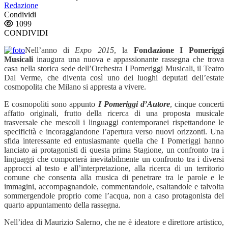
Redazione
Condividi
1099
CONDIVIDI
Nell’anno di
Expo 2015
, la
Fondazione I Pomeriggi
Musicali
inaugura una nuova e appassionante rassegna che trova
casa nella storica sede dell’Orchestra I Pomeriggi Musicali, il Teatro
Dal Verme, che diventa così uno dei luoghi deputati dell’estate
cosmopolita che Milano si appresta a vivere.
E cosmopoliti sono appunto
I Pomeriggi d’Autore
, cinque concerti
affatto originali, frutto della ricerca di una proposta musicale
trasversale che mescoli i linguaggi contemporanei rispettandone le
specificità e incoraggiandone l’apertura verso nuovi orizzonti. Una
sfida interessante ed entusiasmante quella che I Pomeriggi hanno
lanciato ai protagonisti di questa prima Stagione, un confronto tra i
linguaggi che comporterà inevitabilmente un confronto tra i diversi
approcci al testo e all’interpretazione, alla ricerca di un territorio
comune che consenta alla musica di penetrare tra le parole e le
immagini, accompagnandole, commentandole, esaltandole e talvolta
sommergendole proprio come l’acqua, non a caso protagonista del
quarto appuntamento della rassegna.
Nell’idea di Maurizio Salerno, che ne è ideatore e direttore artistico,