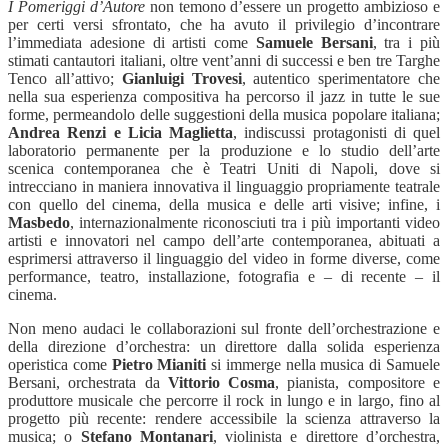
I Pomeriggi d’Autore
non temono d’essere un progetto ambizioso e
per certi versi sfrontato, che ha avuto il privilegio d’incontrare
l’immediata adesione di artisti come
Samuele Bersani
, tra i più
stimati cantautori italiani, oltre vent’anni di successi e ben tre Targhe
Tenco all’attivo;
Gianluigi Trovesi
, autentico sperimentatore che
nella sua esperienza compositiva ha percorso il jazz in tutte le sue
forme, permeandolo delle suggestioni della musica popolare italiana;
Andrea Renzi e Licia Maglietta
, indiscussi protagonisti di quel
laboratorio permanente per la produzione e lo studio dell’arte
scenica contemporanea che è Teatri Uniti di Napoli, dove si
intrecciano in maniera innovativa il linguaggio propriamente teatrale
con quello del cinema, della musica e delle arti visive; infine, i
Masbedo
, internazionalmente riconosciuti tra i più importanti video
artisti e innovatori nel campo dell’arte contemporanea, abituati a
esprimersi attraverso il linguaggio del video in forme diverse, come
performance, teatro, installazione, fotografia e – di recente – il
cinema.
Non meno audaci le collaborazioni sul fronte dell’orchestrazione e
della direzione d’orchestra: un direttore dalla solida esperienza
operistica come
Pietro Mianiti
si immerge nella musica di Samuele
Bersani, orchestrata da
Vittorio Cosma
, pianista, compositore e
produttore musicale che percorre il rock in lungo e in largo, fino al
progetto più recente: rendere accessibile la scienza attraverso la
musica; o
Stefano Montanari
, violinista e direttore d’orchestra,