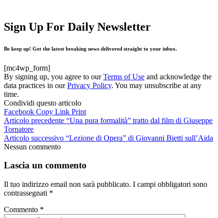
Sign Up For Daily Newsletter
Be keep up! Get the latest breaking news delivered straight to your inbox.
[mc4wp_form]
By signing up, you agree to our
Terms of Use
and acknowledge the
data practices in our
Privacy Policy
. You may unsubscribe at any
time.
Condividi questo articolo
Facebook
Copy Link
Print
Articolo precedente
“Una pura formalità” tratto dal film di Giuseppe
Tornatore
Articolo successivo
“Lezione di Opera” di Giovanni Bietti sull’Aida
Nessun commento
Lascia un commento
Il tuo indirizzo email non sarà pubblicato.
I campi obbligatori sono
contrassegnati
*
Commento
*