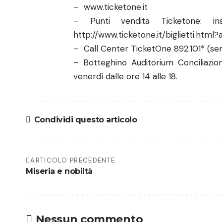
–
www.ticketone.it
– Punti vendita Ticketone: in
http://www.ticketone.it/biglietti.htm
– Call Center TicketOne 892.101* (se
– Botteghino Auditorium Conciliazion
venerdì dalle ore 14 alle 18.
Condividi questo articolo
ARTICOLO PRECEDENTE
Miseria e nobiltà
Nessun commento