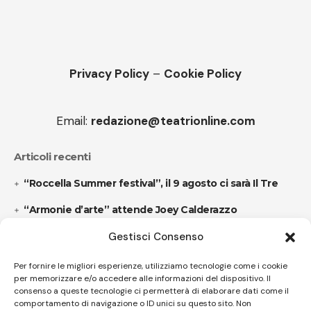
Privacy Policy
–
Cookie Policy
Email:
redazione@teatrionline.com
Articoli recenti
“Roccella Summer festival”, il 9 agosto ci sarà Il Tre
“Armonie d’arte” attende Joey Calderazzo
Gestisci Consenso
Follow US
Per fornire le migliori esperienze, utilizziamo tecnologie come i cookie
per memorizzare e/o accedere alle informazioni del dispositivo. Il
consenso a queste tecnologie ci permetterà di elaborare dati come il
comportamento di navigazione o ID unici su questo sito. Non
© A.C.I.D.I. Associazione Culturale Informazione Diffusione Innovazione