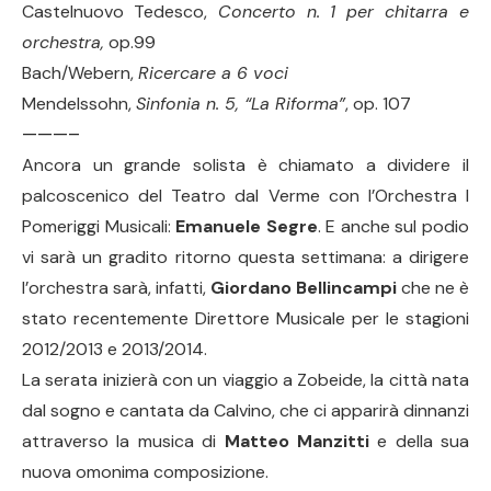
Castelnuovo
Tedesco,
Concerto n. 1 per chitarra e
orchestra,
op.99
Bach/Webern,
Ricercare a 6 voci
Mendelssohn,
Sinfonia n. 5, “La Riforma”
, op. 107
———–
Ancora un grande solista è chiamato a dividere il
palcoscenico del Teatro dal Verme con l’Orchestra I
Pomeriggi Musicali:
Emanuele Segre
. E anche sul podio
vi sarà un gradito ritorno questa settimana: a dirigere
l’orchestra sarà, infatti,
Giordano Bellincampi
che ne è
stato recentemente Direttore Musicale per le stagioni
2012/2013 e 2013/2014.
La serata inizierà con un viaggio a Zobeide, la città nata
dal sogno e cantata da Calvino, che ci apparirà dinnanzi
attraverso la musica di
Matteo Manzitti
e della sua
nuova omonima composizione.