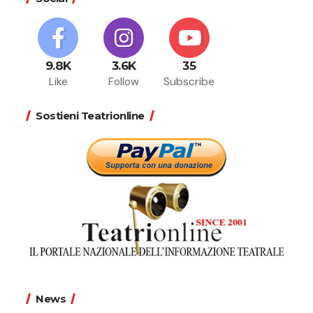
9.8K
3.6K
35
Like
Follow
Subscribe
Sostieni Teatrionline
News