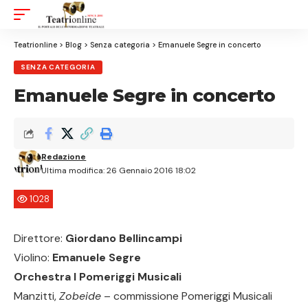
Aa
Font
Resizer
Teatrionline
>
Blog
>
Senza categoria
>
Emanuele Segre in concerto
SENZA CATEGORIA
Emanuele Segre in concerto
Redazione
Ultima modifica: 26 Gennaio 2016 18:02
1028
Direttore:
Giordano Bellincampi
Violino:
Emanuele Segre
Orchestra I Pomeriggi Musicali
Manzitti,
Zobeide
– commissione Pomeriggi Musicali